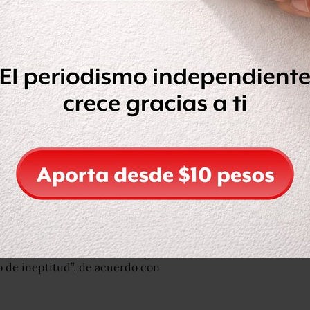
res órdenes de aprehensión cumplidas
uatro personas arraigadas y 40 más
tps://t.co/xSUtcxrI5x
tes de la familia LeBarón aseguraron
o de ineptitud”, de acuerdo con