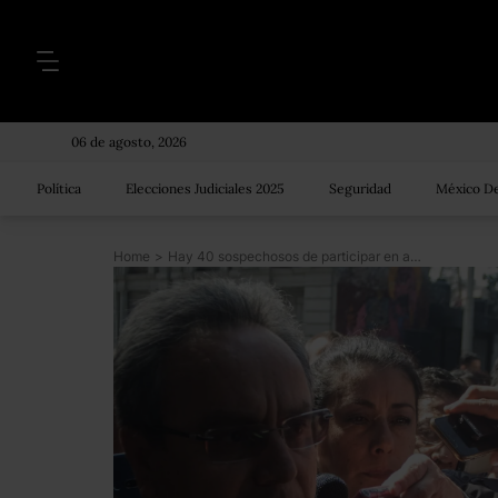
06 de agosto, 2026
Política
Elecciones Judiciales 2025
Seguridad
México De
Home
>
Hay 40 sospechosos de participar en ataque contra familia LeBarón: FGR