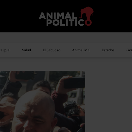
sigual
Salud
El Sabueso
Animal MX
Estados
Gén