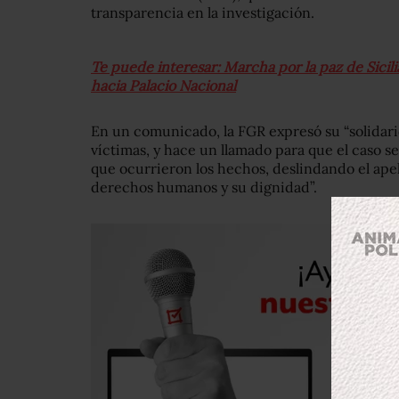
transparencia en la investigación.
Te puede interesar: Marcha por la paz de Sicili
hacia Palacio Nacional
En un comunicado, la FGR expresó su “solidarid
víctimas, y hace un llamado para que el caso 
que ocurrieron los hechos, deslindando el apell
derechos humanos y su dignidad”.