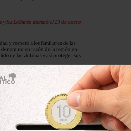
a y los LeBarón iniciará el 23 de enero
ad y respeto a los familiares de las
se denomine en razón de la región en
ido de las víctimas y así proteger sus