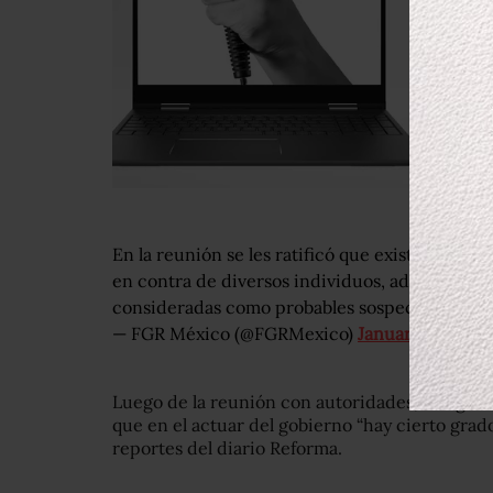
En la reunión se les ratificó que existen ya t
en contra de diversos individuos, además de c
consideradas como probables sospechosos.
ht
— FGR México (@FGRMexico)
January 7, 2020
Luego de la reunión con autoridades, integran
que en el actuar del gobierno “hay cierto grad
reportes del diario Reforma.