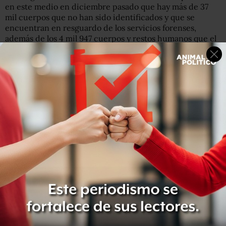
en este medio en diciembre pasado que hay más de 37
mil cuerpos que no han sido identificados y que se
encuentran en resguardo de los servicios forenses,
además de los 4 mil 947 cuerpos y restos humanos que el
Gobierno Federal de López Obrador informó que, entre
2006 y agosto de 2019, se encontraron en 3 mil 024 fosas
clandestinas.
“La mayor parte de los peritajes forenses en todo el país
se le pide a la Coordinación de Servicios Periciales,
porque las fiscalías especializadas no tienen sus propios
servicios periciales. Por ello, aunque un recorte de 60
millones de pesos pueda parecer que no es mucho,
sí es
preocupante”
, subrayó Ángel Ruiz.
Otro recorte que preocupa, añadió el investigador, es el
que se aplicó a la investigación de delitos cometidos en
materia de derechos humanos. Para 2020 fueron
aprobados 370 millones a este rubro, 7 millones menos de
lo que se pidió originalmente.