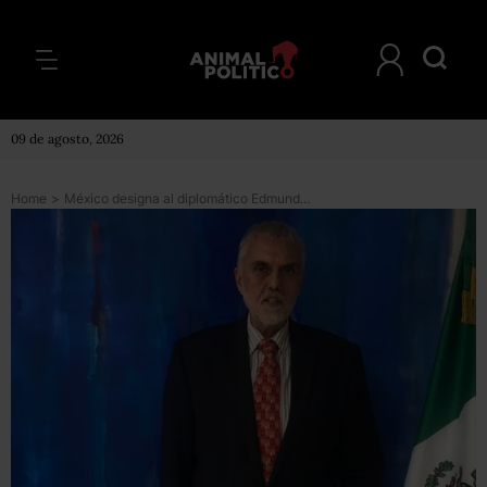
09 de agosto, 2026
Home
>
México designa al diplomático Edmundo Font como encargado de negocios en Bolivia