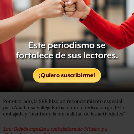
En la Cancillería de México ha colaborado en las
Direcciones de Cooperación Técnica Internacional, de
Culturales, y en la Subsecretaría para América Latina y el
Caribe.
México envía nuevo encargado de Negocios ad interim a
la Embajada de México en
Bolivia.
https://t.co/wlJy52HyKZ
pic.twitter.com/wTM8ld7HG7
— Relaciones Exteriores (@SRE_mx)
January 3, 2020
Por otro lado, la SRE hizo un reconocimiento especial
para Ana Luisa Vallejo Barba, quien quedó a cargo de la
embajada y “mantiene la normalidad de las actividades”.
Lee: Bolivia expulsa a embajadora de México y a