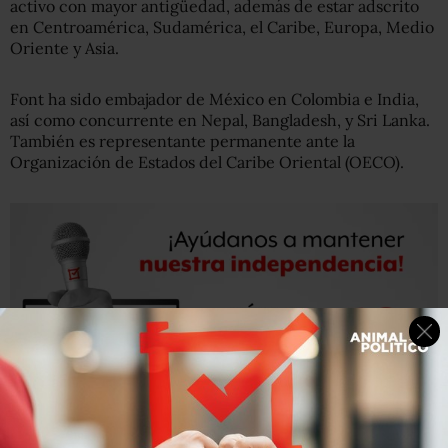
activo con mayor antigüedad, además de estar adscrito
en Centroamérica, Sudamérica, el Caribe, Europa, Medio
Oriente y Asia.
Font ha sido embajador de México en Colombia e India,
así como concurrente en Nepal, Bangladesh, y Sri Lanka.
También es representante permanente ante la
Organización de Estados del Caribe Oriental (OECO).