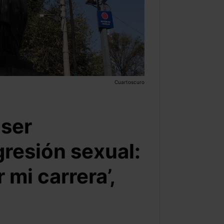
Cuartoscuro
 ser
resión sexual:
mi carrera’,