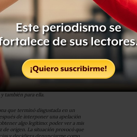
e me son imputadas por mi exesposa,
, sin reparo en el daño hacia nuestras
de mentiras que las perjudican y
 intención de manchar mi carrera
irectamente a las niñas, ha ido
ontra, magistrado integrante del
éxico, a quien antes le reconoció el
 5 y 7 años respectivamente, antepone
ivas de las niñas.
io de divorcio (abril de 2019) donde
 y también para ella.
ona que terminó disgustada en un
 después de interponer una apelación
 obtener algo legítimo: poder ver a mis
uez de origen. La situación provocó que
ncias y decidiera denunciarme como