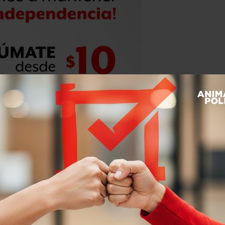
 y yo solo quiero justicia”
, agregó.