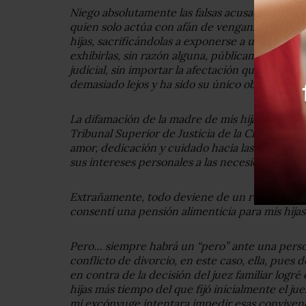
Niego absolutamente las falsas acusaciones qu
quien solo actúa con afán de venganza personal
hijas, sacrificándolas a exponerse a una sarta 
exhibirlas, sin razón alguna, públicamente. Su
judicial, sin importar la afectación que causa d
demasiado lejos y ha sido su único objetivo.
La difamación de la madre de mis hijas en mi c
Tribunal Superior de Justicia de la Ciudad de M
amor, dedicación y cuidado hacia las niñas de
sus intereses personales a las necesidades afect
Extrañamente, todo deviene de un reciente juic
consentí una pensión alimenticia para mis hijas
Pero… siempre habrá un “pero” ante una pers
conflicto de divorcio, en este caso, ella, pues
en contra de la decisión del juez familiar logré
hijas más tiempo del que fijó inicialmente el j
mi excónyuge intentara impedir esas convive