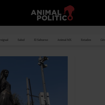
sigual
Salud
El Sabueso
Animal MX
Estados
Gén