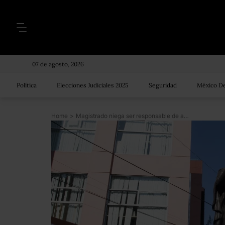
07 de agosto, 2026
Política
Elecciones Judiciales 2025
Seguridad
México De
Home
>
Magistrado niega ser responsable de agresión sexual: ‘intentan manchar mi carrera’, dice