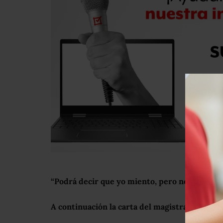
“Podrá decir que yo miento, pero no mis hijas,
A continuación la carta del magistrado: