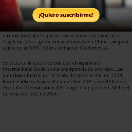
Lee más: Clínicas de primer nivel en México, capaces de
atender casos de coronavirus: Salud
“Nuestra mayor preocupación es la posibilidad de que el
virus se propague a países con sistemas de salud más
frágiles (…) No significa desconfianza con China” aseguró
el jefe de la OMS, Tedros Adhanom Ghebreyesus.
Se trata de la sexta ocasión que el organismo
internacional declara una emergencia de este tipo. Las
anteriores fueron por el brote de gripe AH1N1 en 2009,
los de ébola en África Occidental en 2014 y en 2019 en la
República Democrática del Congo, el de polio en 2014 y el
de virus del zika en 2016.