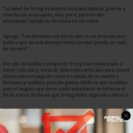
“La salud de Irving es ahorita delicada todavía, gracias a
Dios ha ido avanzando, muy poco, pero ha ido
avanzando”, señaló su hermana en un video.
Agrega: “Los doctores nos dicen que es un proceso muy
lento y que no nos desesperemos porque puede ser más
de un mes”.
Por ello, la familia y amigos de Irving han comenzado a
hacer colectas y venta de diferentes artículos para reunir
dinero para el pago de renta y comida de su madre y
hermana y también para los gastos médicos que resulten,
pues el seguro que tiene como estudiante se termina el
10 de enero, fecha en que Irving debía regresar a México.
“Gracias a los apoyos podemos pagar renta, comida.
Todos los donativos de personas que nos conocen y los
que no nos conocen básicamente son para los gastos que
se nos vienen para poder acompañar a mi hermano”,