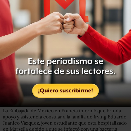
relató Verónica.
Explicó que actualmente ella y su madre se hospedan en
un cuarto en un departamento en Marsella, pero el 6 de
enero deberán abandonarlo y buscar otro. Añadió que lo
más caro es comer, por lo que lo mejor es estar en un
lugar en donde puedan cocinar sus alimentos.
Comunicarse con los médicos y la gente también es
complicado. Hasta este fin de semana una amiga de
Irving las ayudaba con la traducción “pero ella ya vuelve a
clases el lunes”.
Otra persona de la Asociación de Mexicanos en Marsella
las ayudará con la traducción.
La Embajada de México en Francia informó que brinda
apoyo y asistencia consular a la familia de Irving Eduardo
Juanico Vázquez, joven estudiante que está hospitalizado
en Marsella debido a que se infectó con una bacteria