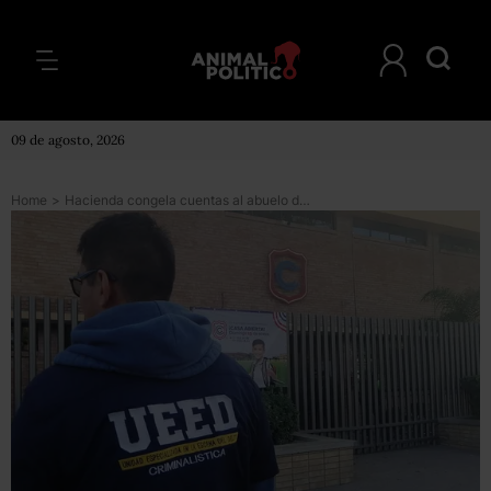
09 de agosto, 2026
Home
>
Hacienda congela cuentas al abuelo del niño que disparó en colegio de Coahuila