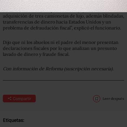
vehículos de lujo en dos años, tres MBW, tres Jeep
Cherokee, además de que la abuela (…) tiene la
adquisición de tres camionetas de lujo, además blindadas,
transferencias de dinero hacia Estados Unidos y un
problema de defraudación fiscal”, explicó el funcionario.
Dijo que ni los abuelos ni el padre del menor presentan
declaraciones fiscales por lo que analizan un presunto
lavado de dinero y fraude fiscal.
Con información de Reforma (suscripción necesaria).
Compartir
Leer después
Etiquetas: