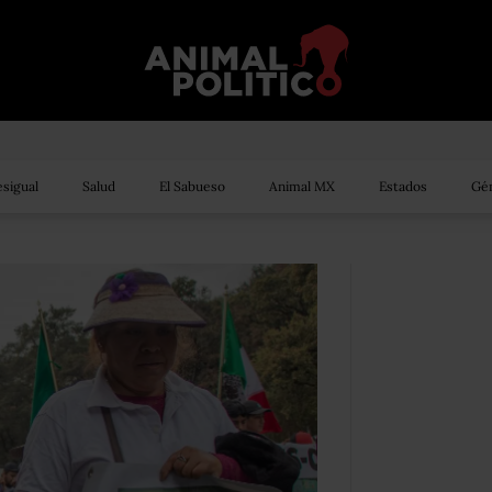
sigual
Salud
El Sabueso
Animal MX
Estados
Gén