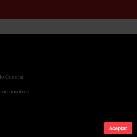
io General
con nosotros
Aceptar