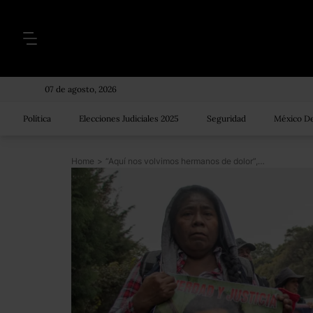
07 de agosto, 2026
Política
Elecciones Judiciales 2025
Seguridad
México De
Home
>
“Aquí nos volvimos hermanos de dolor”, la Caminata por la Paz en fotos