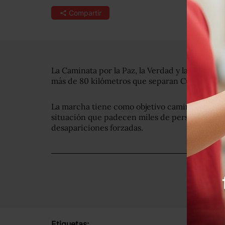
Compartir
La Caminata por la Paz, la Verdad y la Justicia 
más de 80 kilómetros que separan Cuernavaca
La marcha tiene como objetivo caminar hasta Pa
situación que padecen miles de personas en el p
desapariciones forzadas.
Etiquetas: