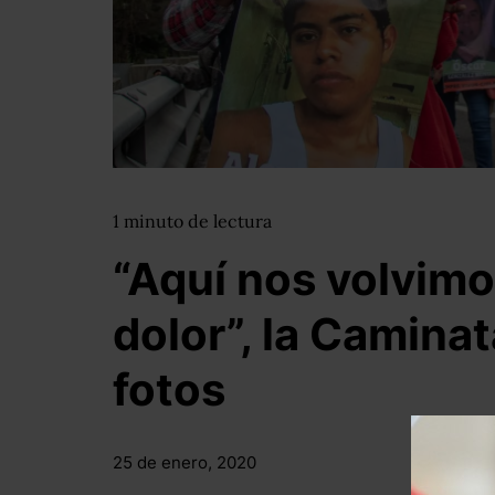
1
minuto
de lectura
“Aquí nos volvim
dolor”, la Caminat
fotos
25 de enero, 2020