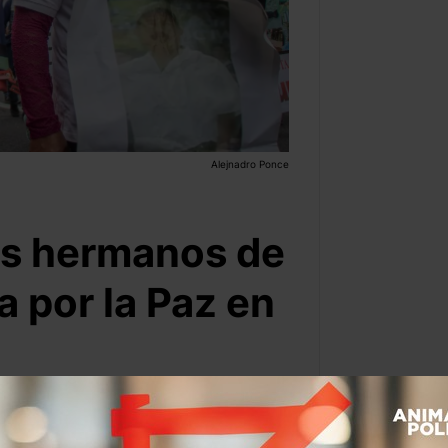
Alejnadro Ponce
os hermanos de
a por la Paz en
Por:
Alejandro Ponce