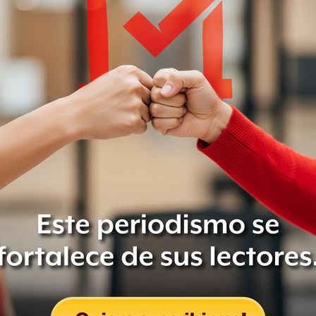
Leer después
completó el viernes por la tarde los
 de la Ciudad de México.
lacio Nacional para visibilizar la
aís por la violencia y las
Compartir
Leer después