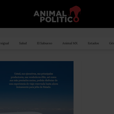
sigual
Salud
El Sabueso
Animal MX
Estados
Gén