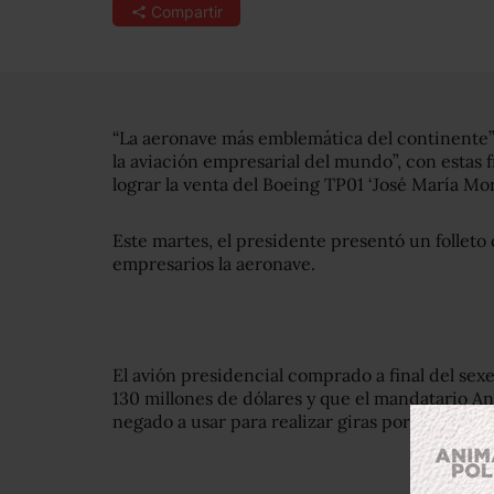
Compartir
“La aeronave más emblemática del continente”,
la aviación empresarial del mundo”, con estas 
lograr la venta del Boeing TP01 ‘José María Mor
Este martes, el presidente presentó un folleto
empresarios la aeronave.
El avión presidencial comprado a final del sex
130 millones de dólares y que el mandatario 
negado a usar para realizar giras por el país.