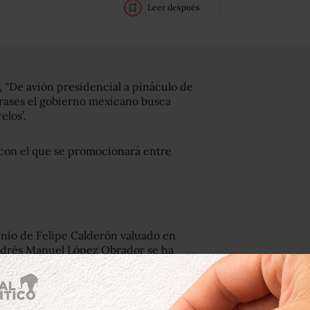
Leer después
 “
De avión presidencial a pináculo de
frases el gobierno mexicano busca
elos’.
 con el que se promocionará entre
enio de Felipe Calderón valuado en
Andrés Manuel López Obrador se ha