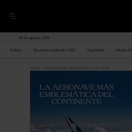
06 de agosto, 2026
Política
Elecciones Judiciales 2025
Seguridad
México De
Home
>
‘Incomparable’, ‘emblemático’: con un folleto el gobierno busca vender el avión presidencial