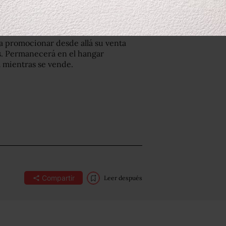
traciones pasadas.
ra promocionar desde allá su venta
as. Permanecerá
en el hangar
a mientras se vende.
Compartir
Leer después