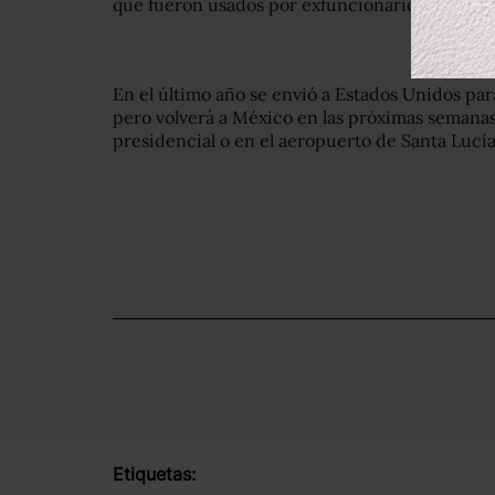
que fueron usados por exfuncionarios adminis
En el último año se envió a Estados Unidos pa
pero volverá a México en las próximas seman
presidencial o en el aeropuerto de Santa Lucí
Etiquetas: