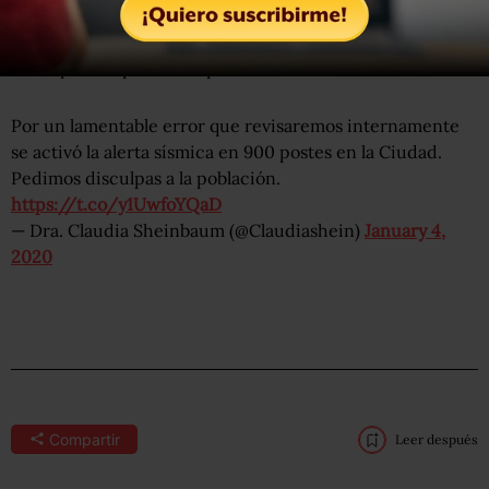
En tanto, la jefa de gobierno, Claudia Sheinbaum ofreció
disculpas a la población por la activación de la alerta.
Por un lamentable error que revisaremos internamente
se activó la alerta sísmica en 900 postes en la Ciudad.
Pedimos disculpas a la población.
https://t.co/y1UwfoYQaD
— Dra. Claudia Sheinbaum (@Claudiashein)
January 4,
2020
Compartir
Leer después