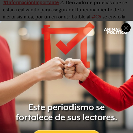
#InformaciónImportante
⚠️ Derivado de pruebas que se
están realizando para asegurar el funcionamiento de la
alerta sísmica, por un error atribuible al
#C5
se envió la
alerta sísmica a 900 postes. Lamentamos los
inconvenientes que pudieron causar.
— C5 CDMX (@C5_CDMX)
January 4, 2020