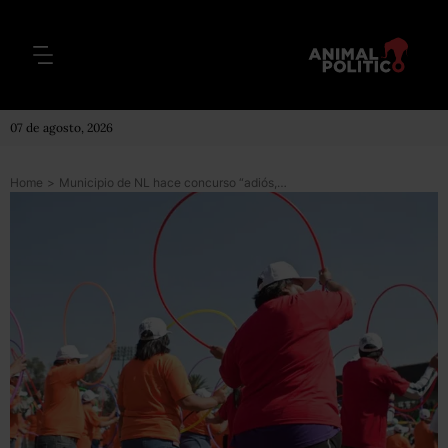
07 de agosto, 2026
Home
>
Municipio de NL hace concurso “adiós, gordito”, donde premiará a habitantes por bajar de peso