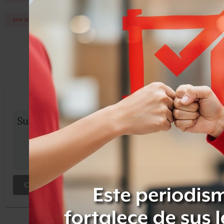
SAN NICOLAS
SOBREPESO
OCULTAR COMENTARIOS
Iniciar sesión
Registrate
Suscribete para comentar...
COMENTAR