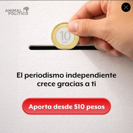
El corte de agua se debe a los trabajos de mantenimiento
en infraestructura hidráulica, realizados por la Comisión
Nacional del Agua (Conagua), en los pozos Tláhuac-
Mixquic-Santa Catarina, a través de los cuales se
abastece la Planta de Bombeo La Caldera, ubicada al
oriente de la ciudad y que provee el servicio a esta zona.
Las labores de mantenimiento, que iniciaron a las 8 de la
mañana del viernes, también afectan a los municipios
mexiquenses Nezahualcóyotl, La Paz y Valle de Chalco.
Consulta las Colonia afectadas de Iztapalapa por los
trabajos que realiza la
@conagua_mx
en el siguiente link