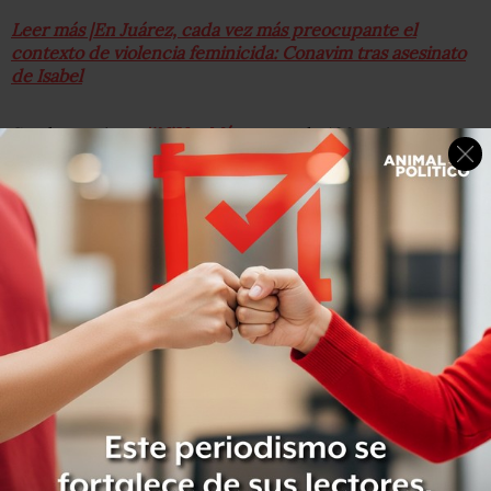
Leer más |En Juárez, cada vez más preocupante el
contexto de violencia feminicida: Conavim tras asesinato
de Isabel
Con la consigna
#NiUnaMás
, cerca de 100 mujeres y
colectivos independientes protestan en
@casachihuahua
por el feminicidio de la activista y artista gráfica, Isabel
Cabanillas, en Ciudad Juárez, Chihuahua.
pic.twitter.com/Wraa9yA3hi
— AnimalPolitico.com (@Pajaropolitico)
January 22, 2020