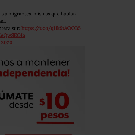
as a migrantes, mismas que habían
ad.
ntera sur:
https://t.co/qHk9tAOOB5
GZeQwSEOIo
, 2020