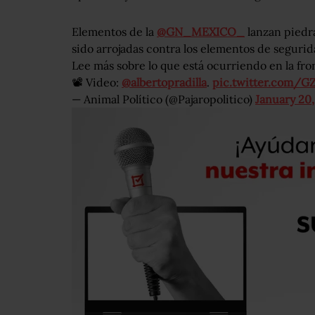
Elementos de la
@GN_MEXICO_
lanzan piedr
sido arrojadas contra los elementos de segurid
Lee más sobre lo que está ocurriendo en la fro
📽️ Video:
@albertopradilla
.
pic.twitter.com/
— Animal Político (@Pajaropolitico)
January 20