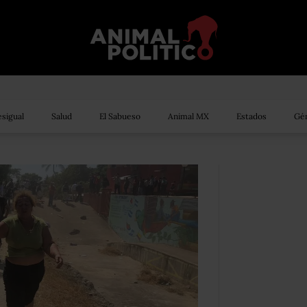
sigual
Salud
El Sabueso
Animal MX
Estados
Gén