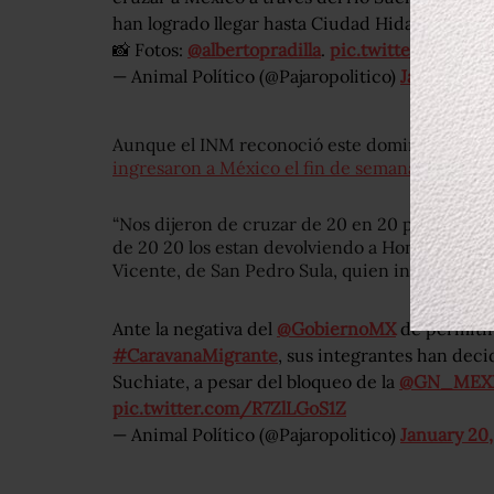
han logrado llegar hasta Ciudad Hidalgo.
📸 Fotos:
@albertopradilla
.
pic.twitter.com/h
— Animal Político (@Pajaropolitico)
January 20
Aunque el INM reconoció este domingo que
l
ingresaron a México el fin de semana serán de
“Nos dijeron de cruzar de 20 en 20 pero noso
de 20 20 los estan devolviendo a Honduras y n
Vicente, de San Pedro Sula, quien intenta cruza
Ante la negativa del
@GobiernoMX
de permitir 
#CaravanaMigrante
, sus integrantes han deci
Suchiate, a pesar del bloqueo de la
@GN_MEX
pic.twitter.com/R7ZlLGoS1Z
— Animal Político (@Pajaropolitico)
January 20