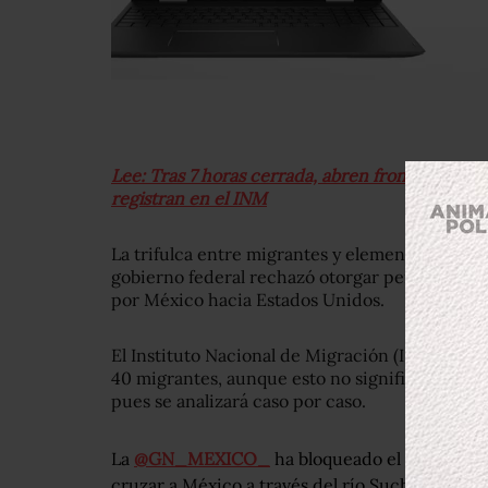
Lee: Tras 7 horas cerrada, abren frontera con
registran en el INM
La trifulca entre migrantes y elementos de la 
gobierno federal rechazó otorgar permisos a 
por México hacia Estados Unidos.
El Instituto Nacional de Migración (INM) ofre
40 migrantes, aunque esto no significa que se
pues se analizará caso por caso.
La
@GN_MEXICO_
ha bloqueado el paso a cie
cruzar a México a través del río Suchiate, y h