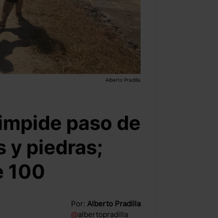
Alberto Pradilla
 impide paso de
 y piedras;
e 100
Por:
Alberto Pradilla
@
albertopradilla