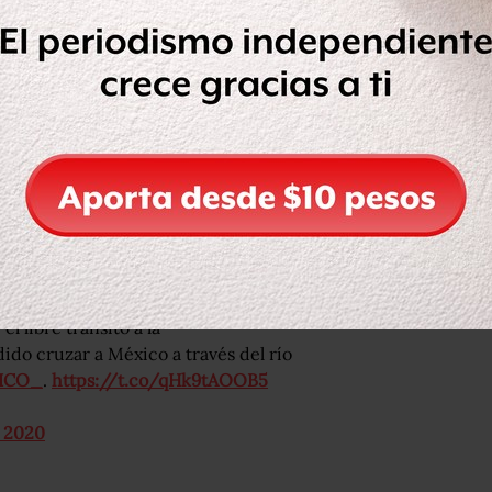
nYC36VSiN
, 2020
a mayoría de los migrantes que
portados.
tros nos cerramos, porque si cruzamos
os están engañando”, señala Cristina
r con sus tres hijas.
el libre tránsito a la
dido cruzar a México a través del río
ICO_
.
https://t.co/qHk9tAOOB5
, 2020