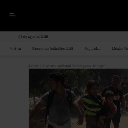
08 de agosto, 2026
Política
Elecciones Judiciales 2025
Seguridad
México De
Home
>
Guardia Nacional impide paso de migrantes con gas y piedras; detienen a más de 100