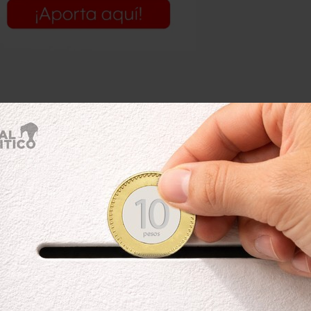
 Guatemala; grupos de migrantes se
Guardia se dio luego de que el
migrantes para que crucen legalmente
ció que ingresen a México grupos de
 les dará algún tipo de documento,
ntos de migrantes que tratan de
an lanzado gases lacrimógenos; algunos