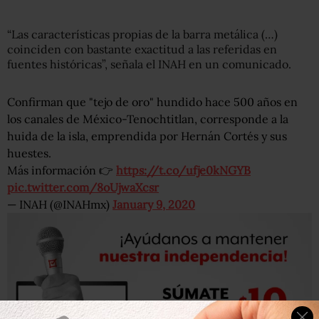
“Las características propias de la barra metálica (…)
coinciden con bastante exactitud a las referidas en
fuentes históricas”, señala el INAH en un comunicado.
Confirman que "tejo de oro" hundido hace 500 años en
los canales de México-Tenochtitlan, corresponde a la
huida de la isla, emprendida por Hernán Cortés y sus
huestes.
Más información 👉
https://t.co/ufje0kNGYB
pic.twitter.com/8oUjwaXcsr
— INAH (@INAHmx)
January 9, 2020