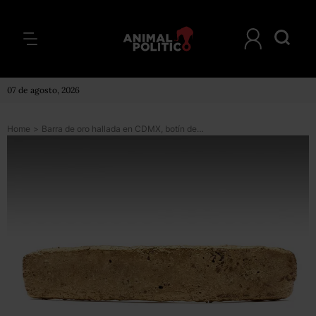
07 de agosto, 2026
Home
>
Barra de oro hallada en CDMX, botín de Hernán Cortés cuando huía de la Gran Tenochtitlán