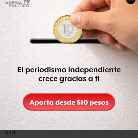
El 30 de junio de 1520, Cortés y sus huestes huyeron del
islote, ahora desaparecido, donde se erigía la Gran
Tenochtitlán, capital del imperio azteca, y llevaban
consigo, según los relatos, el valioso tesoro del
emperador Moctezuma.
“Este lingote es una pieza clave en el rompecabezas de
ese suceso histórico, pues coincide con la descripción
que (el conquistador español) Bernal Díaz del Castillo hizo
de los ‘tejos de oro’ que se obtuvieron de la fundición del
‘Tesoro de los antepasados de Moctezuma'”, señala el
INAH.