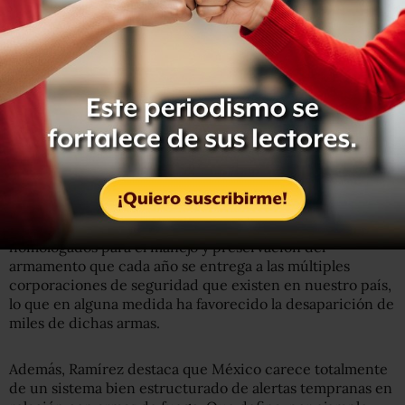
por la frontera norte), México tiene en sus manos varios
pendientes en la materia que no ha solucionado.
Por ejemplo, el especialista subrayó que la única norma
legal que regula en México la posesión y portación de
armamento es la
Ley Federal de Armas de Fuego y
Explosivos
, norma que data de 1972, es decir de hace casi
medio siglo. Y si bien se le han hecho algunos cambios se
trata de una norma creada en un contexto de sociedad,
controles y mercado que ya no existen.
A ello se suma la falta de controles adecuados, claros y
homologados para el manejo y preservación del
armamento que cada año se entrega a las múltiples
corporaciones de seguridad que existen en nuestro país,
lo que en alguna medida ha favorecido la desaparición de
miles de dichas armas.
Además, Ramírez destaca que México carece totalmente
de un sistema bien estructurado de alertas tempranas en