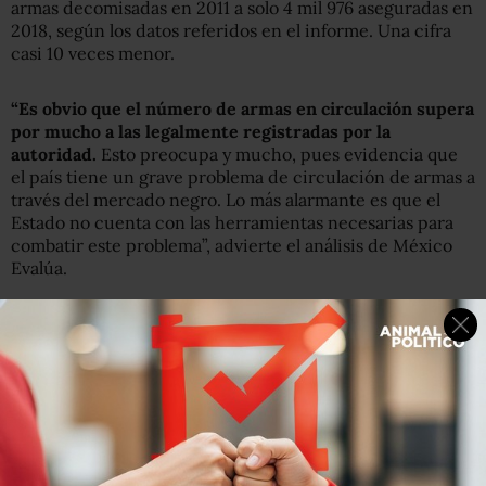
armas decomisadas en 2011 a solo 4 mil 976 aseguradas en
2018, según los datos referidos en el informe. Una cifra
casi 10 veces menor.
“Es obvio que el número de armas en circulación supera
por mucho a las legalmente registradas por la
autoridad.
Esto preocupa y mucho, pues evidencia que
el país tiene un grave problema de circulación de armas a
través del mercado negro. Lo más alarmante es que el
Estado no cuenta con las herramientas necesarias para
combatir este problema”, advierte el análisis de México
Evalúa.
Controles viejos o inexistentes
David Ramírez de Garay, coordinador del programa en
Seguridad de México Evalúa, dijo en entrevista que si
bien es acertada la exigencia de nuestro país a Estados
Unidos para que haya un mayor control del armamento
(se calcula que mas de 213 mil armas ingresan cada año