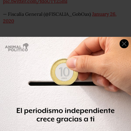
pic.twitter.com/fdoUTYZ5mI
— Fiscalía General (@FISCALIA_GobOax)
January 26,
2020
También se reportó el ingreso al hospital del IMSS de
Jamiltepec de otras cinco personas
lesionadas por
disparos de armas de fueg
o, entre los que se encuentran
dos niños de 2 y 3 años y tres adultos de 21, 26 y 44 años.