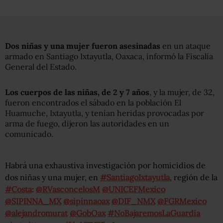
Dos niñas y una mujer fueron asesinadas
en un ataque
armado en Santiago Ixtayutla, Oaxaca, informó la Fiscalía
General del Estado.
Los cuerpos de las niñas, de 2 y 7 años
, y la mujer, de 32,
fueron encontrados el sábado en la población El
Huamuche, Ixtayutla, y tenían heridas provocadas por
arma de fuego, dijeron las autoridades en un
comunicado.
Habrá una exhaustiva investigación por homicidios de
dos niñas y una mujer, en
#SantiagoIxtayutla
, región de la
#Costa
:
@RVasconcelosM
@UNICEFMexico
@SIPINNA_MX
@sipinnaoax
@DIF_NMX
@FGRMexico
@alejandromurat
@GobOax
#NoBajaremosLaGuardia