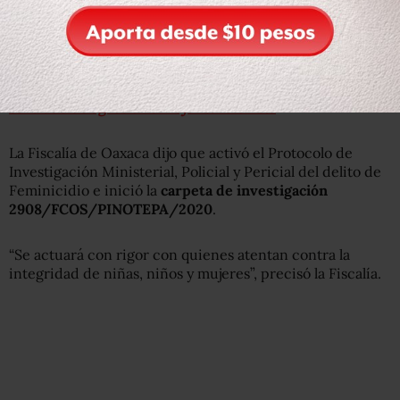
Lee más:
Fiscalía de Oaxaca catea casa de exdiputado
señalado de agresión a mujer saxofonista
La Fiscalía de Oaxaca dijo que activó el Protocolo de
Investigación Ministerial, Policial y Pericial del delito de
Feminicidio e inició la
carpeta de investigación
2908/FCOS/PINOTEPA/2020
.
“Se actuará con rigor con quienes atentan contra la
integridad de niñas, niños y mujeres”, precisó la Fiscalía.