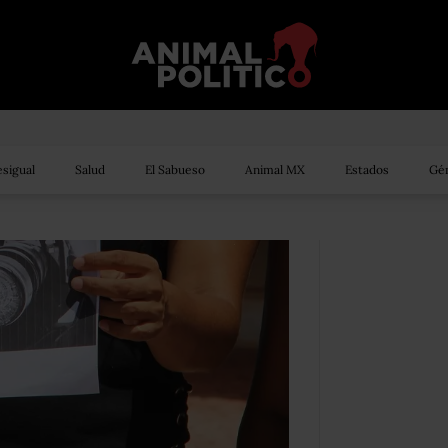
sigual
Salud
El Sabueso
Animal MX
Estados
Gén