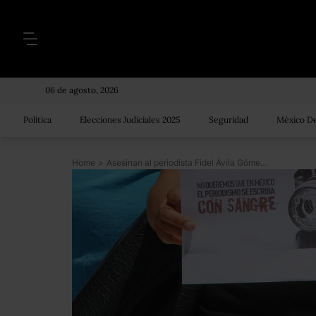
06 de agosto, 2026
Política
Elecciones Judiciales 2025
Seguridad
México De
Home
>
Asesinan al periodista Fidel Ávila Gómez en Huetamo, Michoacán