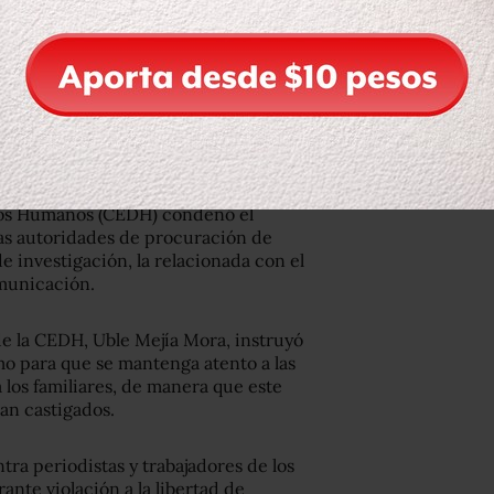
ena
y la última vez que se le vio con
color blanco.
unicipio de San Lucas, cerca de los
 con la agencia
Notimex
.
chos Humanos (CEDH) condenó el
las autoridades de procuración de
de investigación, la relacionada con el
omunicación.
e la CEDH, Uble Mejía Mora, instruyó
amo para que se mantenga atento a las
 los familiares, de manera que este
an castigados.
ra periodistas y trabajadores de los
nte violación a la libertad de