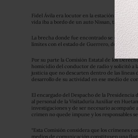
Fidel Ávila era locutor en la estación
La Ke Bu
vida iba a bordo de un auto Nissan, tipo Versa, 
La brecha donde fue encontrado se ubica en m
límites con el estado de Guerrero, de acuerdo
Por su parte la Comisión Estatal de los Dere
homicidio del conductor de radio y solicitó a 
justicia que no descarten dentro de las líneas 
desarrollo de su actividad en ese medio de c
El encargado del Despacho de la Presidencia d
al personal de la Visitaduría Auxiliar en Huet
investigaciones y de ser necesario acompañe a
crimen no quede impune y los responsables se
“Esta Comisión considera que los crímenes cont
medios de comunicación constituyen una flagra