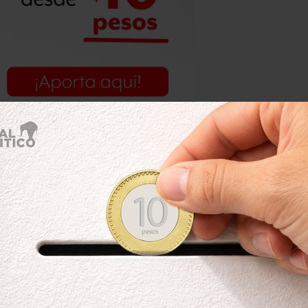
eral nos dan para atender el problema
l y las fiscalías ayuda,
pero la puerta
n ellos los que realmente saben qué
rtalecer. Y junto con ello un modelo
e la funcionaria.
En Morelia, Michoacán, por ejemplo,
milar la tasa de homicidios
zar el primer lugar en conflictos