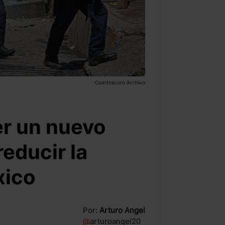
Cuartoscuro Archivo
er un nuevo
reducir la
xico
Por:
Arturo Angel
@
arturoangel20