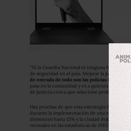
“Ni la Guardia Nacional ni ninguna fuerza fed
de seguridad en el país. Mejorar la justicia pena
de entrada de todo son las policías locales.
So
pasa en la comunidad y es a quienes hay que fo
de justicia cívica que solucione problemas”, dic
Hay pruebas de que esta estrategia funciona. 
durante la implementación de una estrategia si
disminuyó hasta 15% y la ciudad dejó de encabe
vecinales en las estadísticas de INEGI.