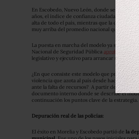
En Escobedo, Nuevo León, donde se comenzó c
años, el índice de confianza ciudadano en la po
alta de todo el país, mientras que la confianza 
muy arriba del promedio nacional que es infer
La puesta en marcha del modelo ya se formalizó.
Nacional de Seguridad Pública
aprobó su dise
legislativo y ejecutivo para arrancar su imple
¿En que consiste este modelo que promete reve
violencia que azota al país desde hace más de
ante la falta de recursos? A partir de lo revel
documento interno donde se describe el mod
continuación los puntos clave de la estrategia.
Depuración real de las policías:
El éxito en Morelia y Escobedo partió de
la de
municipal.
Fue uno de los pasos iniciales para 