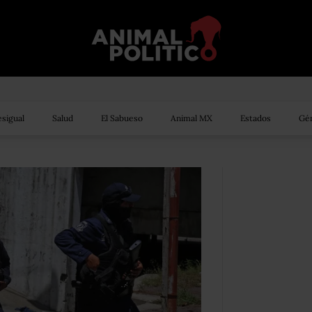
sigual
Salud
El Sabueso
Animal MX
Estados
Gén