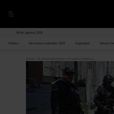
06 de agosto, 2026
Política
Elecciones Judiciales 2025
Seguridad
México De
Home
>
8 claves para tener un nuevo modelo policial y reducir la impunidad en México