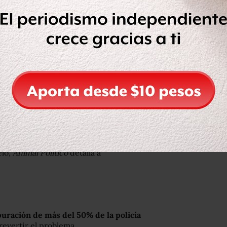
on un trabajo similar desde hace 10
licía estatal es de casi 80%, la mas
en la policía municipal llega a 68%,
ior a 50%.
 El pasado 8 de julio el Consejo
ño
e hizo un exhorto a los poderes
mentación.
rtir la crisis de impunidad y
 una década? ¿Qué alternativas hay
ado por funcionario federales y de un
elo,
Animal Político
detalla a
puración de más del 50% de la policía
revertir el problema.