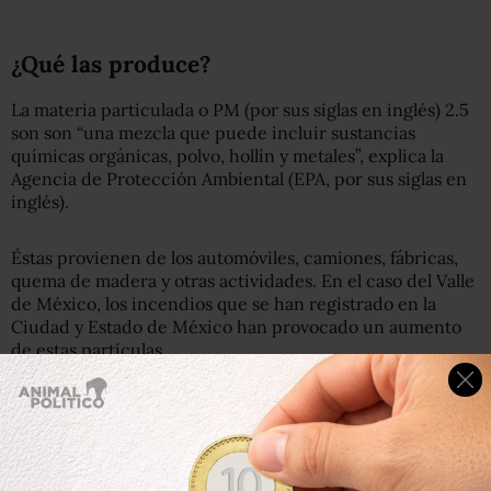
¿Qué las produce?
La materia particulada o PM (por sus siglas en inglés) 2.5
son son “una mezcla que puede incluir sustancias
químicas orgánicas, polvo, hollín y metales”, explica la
Agencia de Protección Ambiental (
EPA, por sus siglas en
inglés).
Éstas provienen de los automóviles, camiones, fábricas,
quema de madera y otras actividades. En el caso del Valle
de México, los incendios que se han registrado en la
Ciudad y Estado de México han provocado un aumento
de estas partículas.
¿Cómo te afectan?
El tamaño de las partículas determina el daño que
pueden causar a la salud. Las PM10 se depositan en la