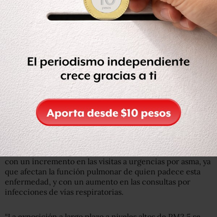
región extratorácica del tracto respiratorio: nariz, boca,
naso, oro y laringofarínge, señala la NOM.
Contienen principalmente materiales de la corteza
terrestre pero también pueden contener material
biológico como polen, esporas, virus o bacterias o
provenir de la combustión incompleta de combustibles
fósiles.
Las PM2.5 se depositan en la región traqueobronquial:
tráquea hasta bronquiolo terminal, aunque pueden
ingresar a los alvéolos.
La concentración de ambas partículas está relacionado
con un incremento en las visitas a urgencias por asma, ya
que afectan la función pulmonar de quien padece esta
enfermedad, y con un aumento en las consultas por
infecciones de vías respiratorias.
“La exposición a largo plazo a niveles altos de PM2.5 se