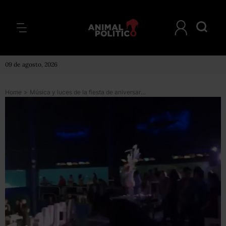
09 de agosto, 2026
Home
>
Música y luces de la fiesta de aniversario no dañaron a especies, asegura Acuario de Veracruz