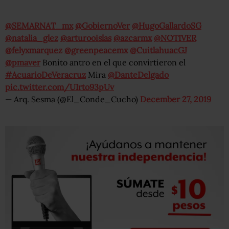
@SEMARNAT_mx
@GobiernoVer
@HugoGallardoSG
@natalia_glez
@arturooislas
@azcarmx
@NOTIVER
@felyxmarquez
@greenpeacemx
@CuitlahuacGJ
@pmaver
Bonito antro en el que convirtieron el
#AcuarioDeVeracruz
Mira
@DanteDelgado
pic.twitter.com/UIrto93pUv
— Arq. Sesma (@El_Conde_Cucho)
December 27, 2019