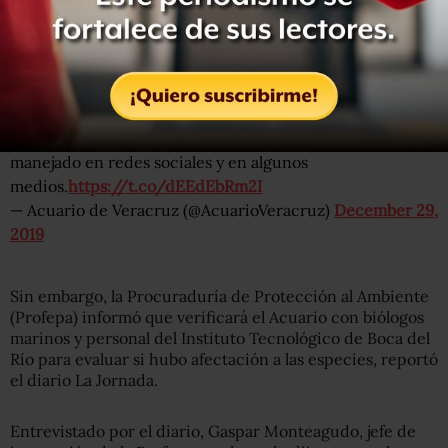
pasarán al interior de la pecera 5 decibeles. Las especies
no fueron afectadas y tu puedes comprobarlo observando
los videos del evento en donde se observa que los
animales nadan tranquilamente y realizan sus conductas
habituales”, señala.
Aclaración sobre algunas publicaciones que se han
manejado en redes sociales y en algunos
medios.
https://t.co/dEEdEbRm2I
— Acuario de Veracruz (@AcuarioVeracruz)
December 29,
2019
Sin embargo, la Procuraduría de Protección al Ambiente
(Profepa) informó que verificará el Acuario con biólogos
marinos y personal del Instituto Tecnológico de Boca del
Río para evaluar si hubo afectación a las especies, reportó
el diario La Jornada.
Entrevistado por el diario, Gaspar Monteagudo, jefe de