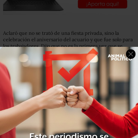
Aclaró que no se trató de una fiesta privada, sino la
celebración el aniversario del acuario y que fue solo para
los trabajadores. Dijo que no es la primera vez que se
realiza un evento así, pues en años anteriores también se
han realizado estos festejos.
En los videos y fotografías difundidas en redes sociales se
ven mesas, sillas, luces de neón que iluminan los techos,
música y uso de cámaras fotográficas.
El biólogo explicó que los muros de concreto y los
paneles de acrílico evitan que el ruido exterior pase a las
especies.
“Si tu tienes música aquí, a 75 decibeles, únicamente