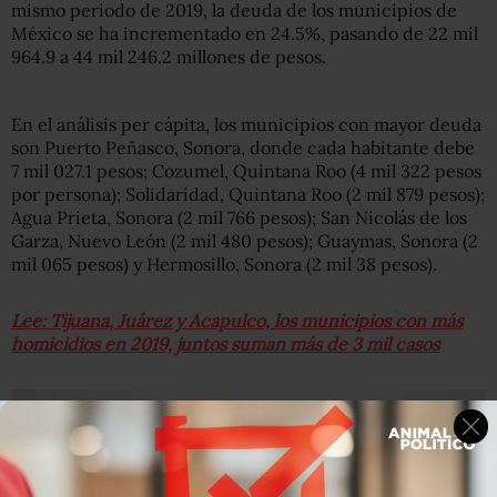
mismo periodo de 2019, la deuda de los municipios de
México se ha incrementado en 24.5%, pasando de 22 mil
964.9 a 44 mil 246.2 millones de pesos.
En el análisis per cápita, los municipios con mayor deuda
son Puerto Peñasco, Sonora, donde cada habitante debe
7 mil 027.1 pesos; Cozumel, Quintana Roo (4 mil 322 pesos
por persona); Solidaridad, Quintana Roo (2 mil 879 pesos);
Agua Prieta, Sonora (2 mil 766 pesos); San Nicolás de los
Garza, Nuevo León (2 mil 480 pesos); Guaymas, Sonora (2
mil 065 pesos) y Hermosillo, Sonora (2 mil 38 pesos).
Lee: Tijuana, Juárez y Acapulco, los municipios con más
homicidios en 2019, juntos suman más de 3 mil casos