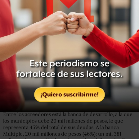
Mientras que al comparar el tamaño de la deuda de cada
municipio con sus ingresos, Puerto Peñasco, Sonora
debe 82.9% de sus ingresos, mientras que la deuda de
San Nicolás de los Garza, Nuevo León, es de 71% de sus
ingresos; en Cozumel, Quintana Roo, 69% y Agua Prieta,
Sonora, 56%.
Entre los acreedores está la banca de desarrollo, a la que
los municipios debe 20 mil millones de pesos, lo que
representa 45% del total de sus deudas. A la banca
Múltiple, 20 mil millones de pesos (46%); un mil 381