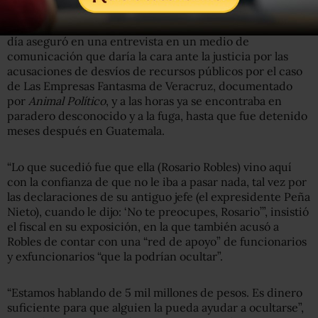
pueden llevar a una persona rápidamente a Guatemala”,
insinuó el agente, en clara referencia a Duarte, quien un
día aseguró en una entrevista en un medio de
comunicación que daría la cara ante la justicia por las
acusaciones de desvíos de recursos públicos por el caso
de
Las Empresas Fantasma de Veracruz
, documentado
por
Animal Político
, y a las horas ya se encontraba en
paradero desconocido y a la fuga, hasta que fue detenido
meses después en Guatemala.
“Lo que sucedió fue que ella (Rosario Robles) vino aquí
con la confianza de que no le iba a pasar nada, tal vez por
las declaraciones de su antiguo jefe (el expresidente Peña
Nieto), cuando le dijo: ‘No te preocupes, Rosario’”, insistió
el fiscal en su exposición, en la que también acusó a
Robles de contar con una “red de apoyo” de funcionarios
y exfuncionarios “que la podrían ocultar”.
“Estamos hablando de 5 mil millones de pesos. Es dinero
suficiente para que alguien la pueda ayudar a ocultarse”,