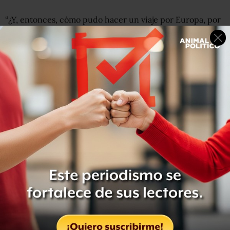
“¿Y, entonces, cómo pudo hacer un viaje por Europa, por
Francia e Italia? -cuestionó el fiscal, para añadir que
Robles, antes de recibir el citatorio para comparecer ante
la justicia, tenía proyectado un viaje de dos meses con su
hija Mariana Moguel para visitar, entre otros lugares,
París, Francia.
“¿Quién puede permitirse un viaje así con esa cantidad
de dinero?”, insistió el agente, que también preguntó a
Robles cómo puede pagar entonces a su nutrido equipo
de abogados: “¡Aquí, en esta audiencia, tiene hasta cuatro
despachos de abogados presentes!”.
Además, el fiscal utilizó sin nombrarlo el caso del
exgobernador de Veracruz Javier Duarte
para atacar a
Rosario Robles.
“Hoy pueden decir que vienen a dar la cara, pero eso no
es suficiente, Señoría. Sabemos que hay helicópteros que