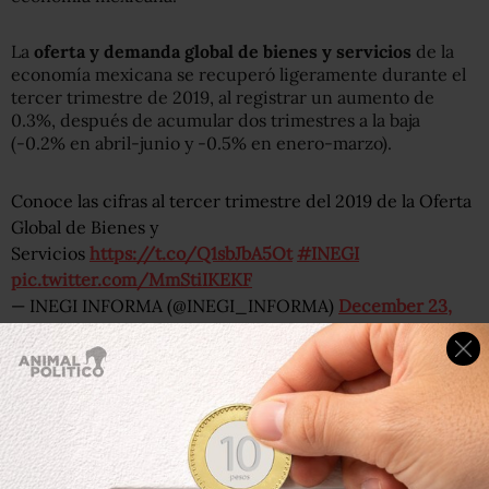
La
oferta y demanda global de bienes y servicios
de la
economía mexicana se recuperó ligeramente durante el
tercer trimestre de 2019, al registrar un aumento de
0.3%, después de acumular dos trimestres a la baja
(-0.2% en abril-junio y -0.5% en enero-marzo).
Conoce las cifras al tercer trimestre del 2019 de la Oferta
Global de Bienes y
Servicios
https://t.co/Q1sbJbA5Ot
#INEGI
pic.twitter.com/MmStiIKEKF
— INEGI INFORMA (@INEGI_INFORMA)
December 23,
2019
Por componentes de la demanda global, las
exportaciones
de bienes y servicios se incrementaron
0.62% durante el tercer trimestre del presente año.