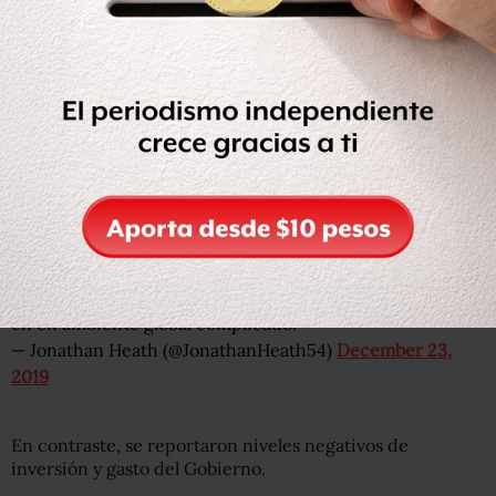
De acuerdo con el subgobernador del Banco de México
(Banxico), Jonathan Heath, aunque el dato anterior no es
una buena tasa, debido a que el trimestre anterior las
exportaciones crecieron 2.66%, “fue una tasa positiva en
el ambiente complicado global”.
Entérate: #SemáforoEconómico: Economía, con nulo
crecimiento en los primeros 9 meses de 2019
Las exportaciones crecieron 0.62%. No es
necesariamente una buena tasa (el trimestre anterior
crecieron 2.66%), pero por lo menos fue una tasa positiva
en en ambiente global complicado.
— Jonathan Heath (@JonathanHeath54)
December 23,
2019
En contraste, se reportaron niveles negativos de
inversión y gasto del Gobierno.