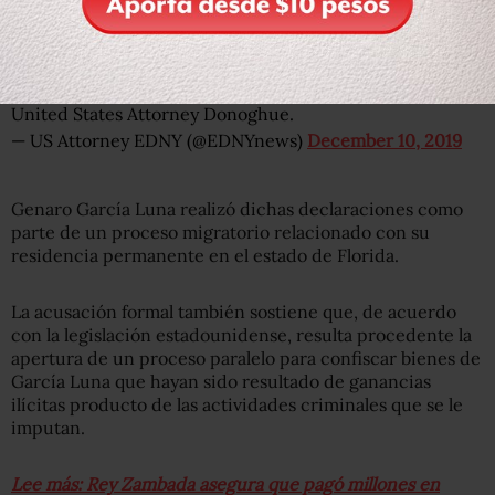
“Garcia Luna stands accused of taking millions of dollars
in bribes from ‘El Chapo’ Guzman’s Sinaloa Cartel while
he controlled Mexico’s Federal Police Force and was
responsible for ensuring public safety in Mexico,” stated
United States Attorney Donoghue.
— US Attorney EDNY (@EDNYnews)
December 10, 2019
Genaro García Luna realizó dichas declaraciones como
parte de un proceso migratorio relacionado con su
residencia permanente en el estado de Florida.
La acusación formal también sostiene que, de acuerdo
con la legislación estadounidense, resulta procedente la
apertura de un proceso paralelo para confiscar bienes de
García Luna que hayan sido resultado de ganancias
ilícitas producto de las actividades criminales que se le
imputan.
Lee más: Rey Zambada asegura que pagó millones en