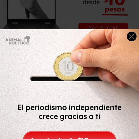
El cuarto delito que el fiscal imputa al exsecretario de
Seguridad Pública es el de haber rendido en 2018 una o
más declaraciones falsas ante agentes del Servicio de
Aduanas e Inmigración de los Estados Unidos (USCIS por
sus siglas en ingles), en la que negó que estuviera
implicado o que haya participado en hechos
posiblemente constitutivos de algún delito.
“Cuando en realidad era consciente que si había
participado en actividades criminales por las cuales no
había sido arrestado”, añade el fiscal.