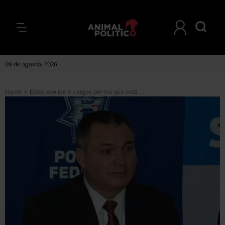
09 de agosto, 2026
Home
>
Estos son los 4 cargos por los que está acusado Genaro García Luna en EU