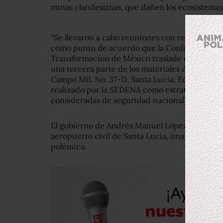
minas clandestinas, que dañen los ecosistemas 
“Se llevaron a cabo reuniones con representan
como punto de acuerdo que la Confederación d
Transformación de México traslade dos terceras
una tercera parte de los materiales de Texcoco
Campo Mil. No. 37-D, Santa Lucía, Edo. Méx., y 
realizado por la SEDENA como estrategia para s
consideradas de seguridad nacional”, apuntó la
El gobierno de Andrés Manuel López Obrador e
aeropuerto civil de Santa Lucía, una obra que
polémica.