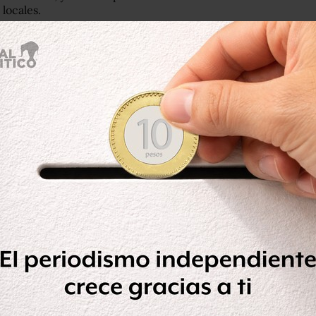
locales.
tes de transportistas, estableciéndose
e Sindicatos Unidos por la
 partes y las organizaciones locales
 a un depósito en el exterior del
del depósito al lugar de la obra
alvaguardar las instalaciones por ser
 Secretaría de la Defensa.
ncomendó al Ejército construir el
 también ha estado en medio de la