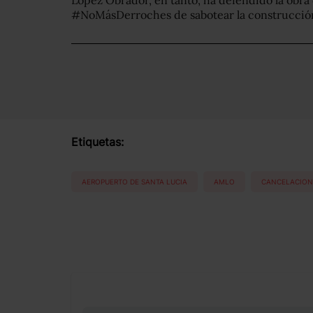
López Obrador, en tanto, ha defendido la obra
#NoMásDerroches de sabotear la construcción
Etiquetas:
AEROPUERTO DE SANTA LUCIA
AMLO
CANCELACION