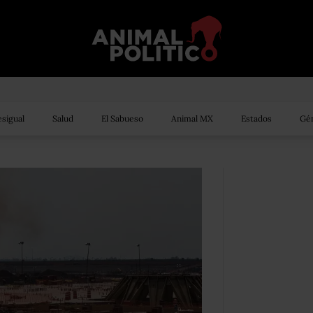
sigual
Salud
El Sabueso
Animal MX
Estados
Gén