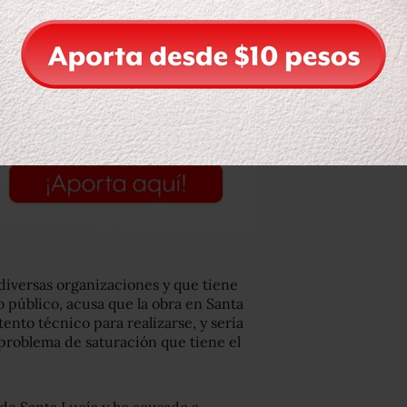
diversas organizaciones y que tiene
 público, acusa que la obra en Santa
tento técnico para realizarse, y sería
l problema de saturación que tiene el