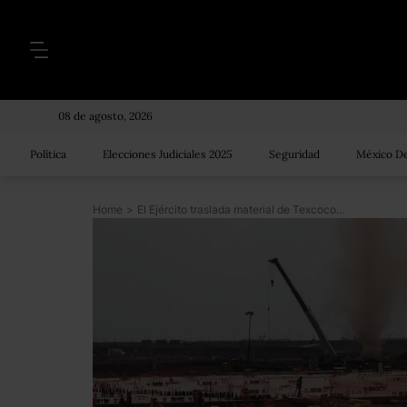
08 de agosto, 2026
Política
Elecciones Judiciales 2025
Seguridad
México De
Home
>
El Ejército traslada material de Texcoco a Santa Lucía para hacer el nuevo aeropuerto