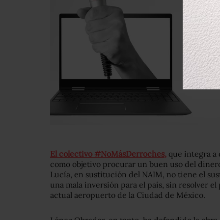
El colectivo #NoMásDerroches,
que integra a 
como objetivo procurar un buen uso del dinero
Lucía, en sustitución del NAIM, no tiene el sus
una mala inversión para el país, sin resolver e
actual aeropuerto de la Ciudad de México.