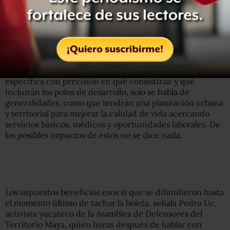
integral que conlleva inversión inmobiliaria, turística y
urbanización. “Se repartieron varios materiales en las
asambleas donde se habla de esto y también hubo gente
en campo resolviendo dudas”, asegura
Sin embargo,
Animal Político
tuvo acceso al material que
supuestamente se difundió y en ninguno de ellos se
especifica con precisión en qué consistirán y qué
incluirán los polos de desarrollo, solo se habla de
generalidades, como que tendrán una planeación urbana
y territorial para mejorar la calidad de vida acercando
servicios básicos, médicos y oportunidades laborales. De
los posibles impactos de estos no se dice nada.
Los supuestos beneficios esos sí que se difundieron hasta
el momento último de tachar la boleta, señala Pedro Uc,
activista yucateco de la Asamblea de Defensores del
Territorio Maya, quien horas después de hablar con