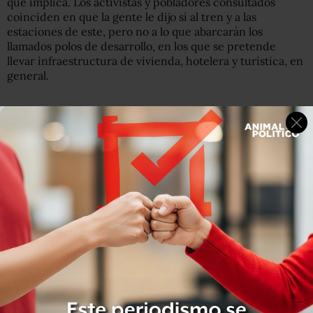
que implica. Los activistas y pobladores consultados
coinciden en que la gente le dijo sí al tren y a las
estaciones de este, pero no a lo que abarcarán los
llamados polos de desarrollo, en los que se pretende
llevar infraestructura de vivienda, hotelera y turística, en
general.
Gabriel Arellano, asesor para el tema de la consulta
indígena de Fonatur, admite que este es un proyecto en
proceso de construcción, porque es algo muy grande,
que abarca mil 480 kilómetros, es decir, admite que no se
tiene el proyecto completo y que a la gente se le consultó
una parte.
“Los estudios irán saliendo unos detrás de otros. Hay una
concatenación de procesos que dependen unos de otros
y vamos avanzando en ese sentido”.
Aunque asegura que la gente sí tiene información de que
esto no es solo un medio de transporte sino un proyecto