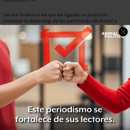
Las dos finales en las que las Águilas no pudieron
remontar la desventaja de los partidos de ida frente a
Pachuca en el Clausura 2007 y ante León en el Apertura
2013.
Otras remontadas
En el torneo Prode 85, la Águilas se enfrentaron en la final
contra el Tampico Madero. La Jaiba Brava, ganó el juego
de ida por goleada de 4-1 pero en el partido de vuelta
América anotó 3 goles en 45 minutos, y ganó el
Campeonato en tiempo extra.
América no solo ha remontado en el torneo mexicano,
también en encuentros internacionales ha mostrado que
nada está escrito hasta el final.
En 2015, América remontó una desventaja de 3-0 ante el