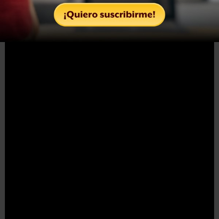
Herediano de Costa Rica. En el Azteca ganó el partido de
vuelta 6-0.