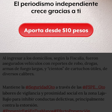
Al ingresar a los domicilios, según la Fiscalía, fueron
asegurados vehículos con reportes de robo, drogas,
armas de fuego largas, y “cientos” de cartuchos útiles, de
diversos calibres.
Mantiene la
@SeguridadGto
a través de las
@FSPE_Gto
labores de vigilancia y proximidad social en la zona Laja-
Bajío para inhibir conductas delictivas, principalmente
contra la extorsión.
#PrevenirEstáEnTusManos
#EfectoPrevención
.