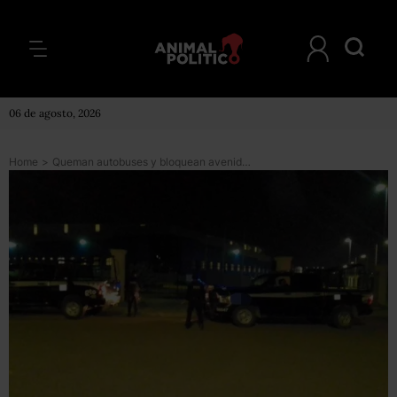
06 de agosto, 2026
Home
>
Queman autobuses y bloquean avenida en respuesta a operativo en zona Lala-Bajío de Guanajuato