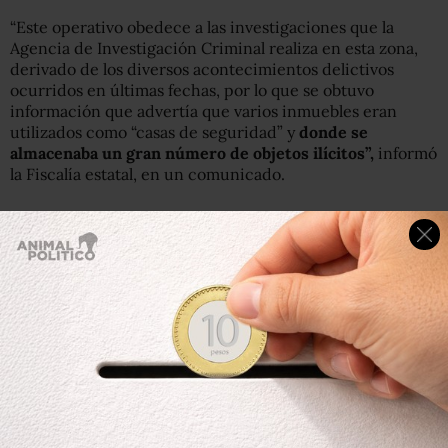
“Este operativo obedece a las investigaciones que la
Agencia de Investigación Criminal realiza en esta zona,
derivado de los diversos acontecimientos delictivos
ocurridos en últimas fechas, por lo que se obtuvo
información que advertía que varios inmuebles eran
utilizados como “casas de seguridad” y
donde se
almacenaba un gran número de objetos ilícitos”,
informó
la Fiscalía estatal, en un comunicado.
“Por ello, los agentes especializados del Ministerio
Público que integran las carpetas de investigación, al
reunir los datos de prueba, acudieron ante el juez para
solicitar los mandamientos judiciales, mismos que fueron
otorgados, a la par que se diseñaron los operativos de
intervención”.