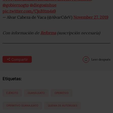
@gobiernogto
@diegosinhue
pic.twitter.com/CjnB1tm4s9
— Alvar Cabeza de Vaca (@AlvarCdeV)
November 27, 2019
Con información de
Reforma
(suscripción necesaria)
Compartir
Leer después
Etiquetas:
EJÉRCITO
GUANAJUATO
OPERATIVO
OPERATIVO GUANAJUATO
QUEMA DE AUTOBUSES