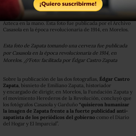
y Revolución’, de Miguel Ángel Berumen. //Foto:
facilitada por Édgar ZapataOtra imagen poco conocida es
la de un Zapata sonriente y relajado con una cerveza
Azteca en la mano. Esta foto fue publicada por el Archivo
Casasola en la época revolucionaria de 1914, en Morelos.
Esta foto de Zapata tomando una cerveza fue publicada
por Casasola en la época revolucionaria de 1914, en
Morelos. //Foto: facilitada por Édgar Castro Zapata
Sobre la publicación de las dos fotografías,
Édgar Castro
Zapata
, bisnieto de Emiliano Zapata, historiador
y encargado de dirigir, en Morelos, la Fundación Zapata y
el movimiento Herederos de la Revolución, concluyó que
los fotógrafos Casasola y Garduño
“quisieron humanizar
la imagen de Zapata frente a la fuerte publicidad anti-
zapatista de los periódicos del gobierno
como el Diario
del Hogar y El Imparcial”.