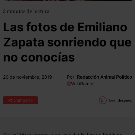
2
minutos
de lectura
Las fotos de Emiliano
Zapata sonriendo que
no conocías
20 de noviembre, 2019
Por:
Redacción Animal Político
@
WikiRamos
Compartir
Leer después
En las 200 fotografías que, se calcula, hay de Emiliano