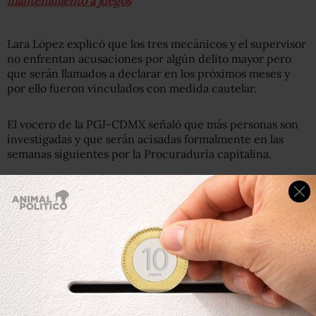
mantenimiento a juegos
Lara López explicó que los tres mecánicos y el supervisor
no enfrentan acusaciones por algún delito mayor pero
que serán llamados a declarar en los próximos meses y
por ello fueron vinculados con medida cautelar.
El vocero de la PGJ-CDMX señaló que más personas son
investigadas y que serán acisadas formalmente en las
semanas siguientes por la Procuraduría capitalina.
Con relación al caso de la Feria de
— Fiscalía CDMX
Chapultepec, un juez de control vinculó
(@FiscaliaCDMX)
a proceso a 3 mecánicos de
October 24, 2019
mantenimiento y al supervisor. La
carpeta de investigación continúa a fin
de esclarecer los hechos
pic.twitter.com/qq57wGGM99