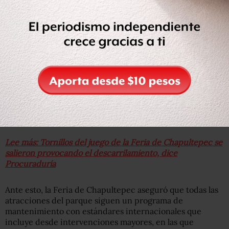
El pasado 14 de octubre la PGJ-CDMX concluyó que
la
falta de mantenimiento fue la causa del accidente
en el
juego “Quimera” de la Feria de Chapultepec,
donde
murieron dos personas
y otras dos sufrieron
heridas.
Los peritos determinaron que la falta de mantenimiento
propició una falta de nivelación en el juego, que aunado a
la vibración del recorrido ocasionó que los
tornillos del
tren se salieran
de su lugar y el truck se descarrilara.
Lee más: Tornillos del juego de la Feria de Chapultepec se
salieron provocando el descarrilamiento, dice
Procuraduría
Ante esto, la Feria de Chapultepec aseguró que todas las
atracciones del parque siguen un programa de
mantenimiento con estándares internacionales que
incluye desde intervenciones mayores, en las que