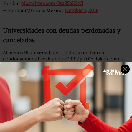
Fundar.
pic.twitter.com/JsaSSaX3rG
— Fundar (@FundarMexico)
October 1, 2019
Universidades con deudas perdonadas y
canceladas
Al menos 16 universidades públicas recibieron
condonaciones fiscales entre 2007 y 2015, tales como la
Universidad Veracruzana, de Guadalajara, Tamaulipas y
Aguascalientes.
La más beneficiada fue Universidad Autónoma del Estado
de México (
también involucrada en el esquema de desvío
de recursos conocido como La Estafa Maestra
), con 444
millones 571 mil 132 pesos solo en 2011; le sigue la
Autónoma veracruzana con perdones fiscales por 426
millones 586 mil 344 pesos en 2011, 2013 y 2014; la
Autónoma de Zacatecas Francisco García Salinas, con
394 millones 636 mil 791 millones ,entre 2011 y 2015.