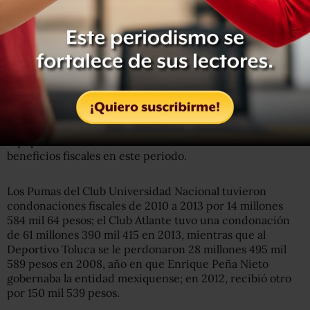
Con montos menores aparecen las Universidades
Autónomas de Tamaulipas, Tabasco, Guadalajara, Puebla,
Nayarit, Nuevo León, Hidalgo, Oaxaca, Baja California, Baja
California Sur, Campeche, Chapingo y Aguascalientes.
Equipos de futbol beneficiados
Equipos del futbol mexicano también recibieron
beneficios fiscales en este periodo.
Los Pumas del Club Universidad Nacional tuvieron
condonaciones fiscales de 2010 a 2013 por 14 millones
584 mil 64 pesos; el Club Atlante tuvo una condonación
de 61 millones 390 mil 415 en 2013, mientras que al
Deportivo Toluca se le perdonaron 28 millones 495 mil
589 pesos en 2008, año en que Enrique Peña Nieto
gobernaba la entidad mexiquense; en 2012, recibió otro
por 150 mil 539 pesos.