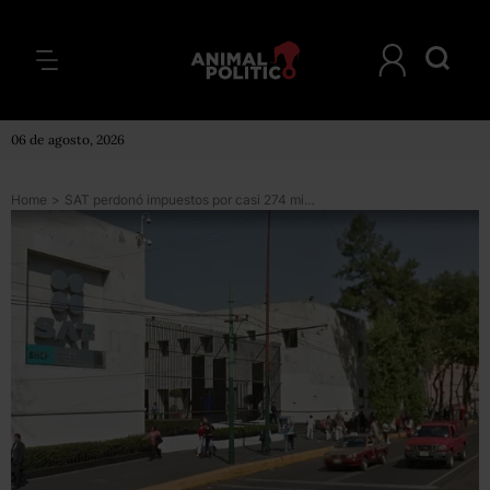
06 de agosto, 2026
Home
>
SAT perdonó impuestos por casi 274 mil mdp entre 2007 y 2015; artistas, políticos y deportistas entre los beneficiados