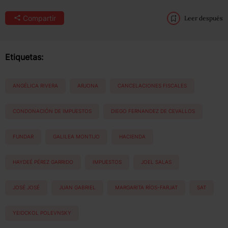
Compartir
Leer después
Etiquetas:
ANGÉLICA RIVERA
ARJONA
CANCELACIONES FISCALES
CONDONACIÓN DE IMPUESTOS
DIEGO FERNANDEZ DE CEVALLOS
FUNDAR
GALILEA MONTIJO
HACIENDA
HAYDEÉ PÉREZ GARRIDO
IMPUESTOS
JOEL SALAS
JOSÉ JOSÉ
JUAN GABRIEL
MARGARITA RÍOS-FARJAT
SAT
YEIDCKOL POLEVNSKY