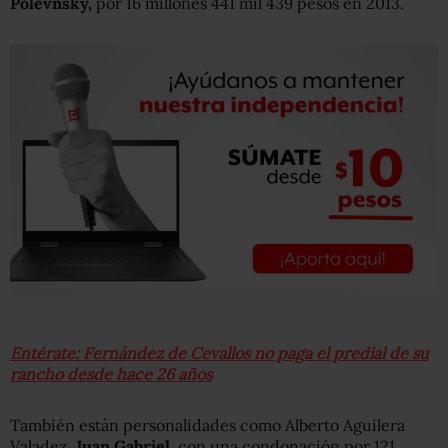
Polevnsky,
por 16 millones 441 mil 439 pesos en 2013.
Entérate: Fernández de Cevallos no paga el predial de su
rancho desde hace 26 años
También están personalidades como Alberto Aguilera
Valadez,
Juan Gabriel,
con una condonación por
121