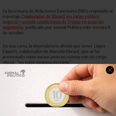
La Secretaría de Relaciones Exteriores (SRE) respondió al
reportaje
Colaborador de Ebrard sin cargo público
negoció y aceptó condiciones de Trump en acuerdo
migratorio
, publicado por Animal Político este viernes 11
de octubre.
En una carta, la dependencia afirmó que Javier López
Casarín, colaborador de Marcelo Ebrard, que se ha
presentado como asesor pero no cuenta con un cargo
oficial, “no tomó ninguna decisión”.
Aquí la carta completa:
Carta de SRE a Animal Político