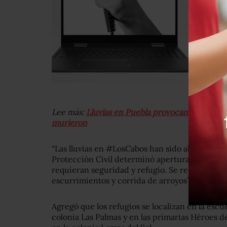
Lee más:
Lluvias en Puebla provocan el deslave
murieron
“Las lluvias en #LosCabos han sido abundantes
Protección Civil determinó aperturar 3 alberg
requieran seguridad y refugio. Se recomiend
escurrimientos y corrida de arroyos”, dijo.
Agregó que los refugios se localizan en la escu
colonia Las Palmas y en las primarias Héroes d