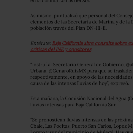
en la colonia Lomas del Sol.
Asimismo, puntualizó que personal del Consejo 
elementos de las Secretaria de Marina y de la 
población través del Plan DN-III-E.
Entérate:
Baja California abre consulta sobre 
críticas del INE y opositores
“Instruí al Secretario General de Gobierno, @a
Urbana, @GenaroRuizMX para que se traslad
respectivamente, en apoyo de las necesidades 
causa de las intensas lluvias de hoy”, expresó.
Esta mañana, la Comisión Nacional del Agua (C
lluvias intensas para Baja California Sur.
“Se pronostican lluvias intensas en las próxim
Chale, Las Pocitas, Puerto San Carlos, Lopez M
Loreto y sur del municipio de Mulegé. Hay que