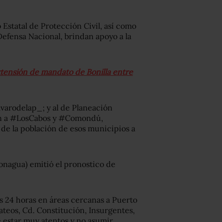
Estatal de Protección Civil, así como
Defensa Nacional, brindan apoyo a la
extensión de mandato de Bonilla entre
lvarodelap_; y al de Planeación
en a #LosCabos y #Comondú,
de la población de esos municipios a
onagua) emitió el pronostico de
as 24 horas en áreas cercanas a Puerto
ateos, Cd. Constitución, Insurgentes,
 estar muy atentos y no asumir