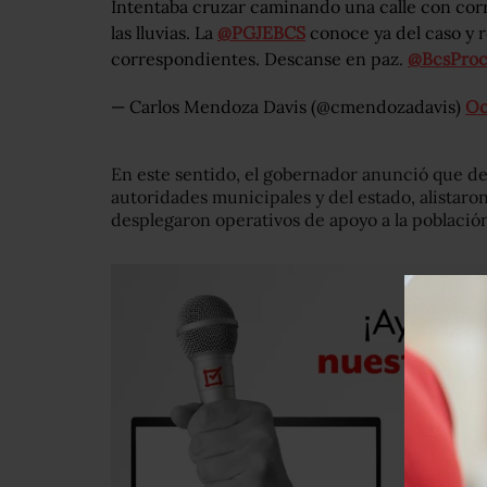
Intentaba cruzar caminando una calle con cor
las lluvias. La
@PGJEBCS
conoce ya del caso y re
correspondientes. Descanse en paz.
@BcsProci
— Carlos Mendoza Davis (@cmendozadavis)
Oc
En este sentido, el gobernador anunció que deb
autoridades municipales y del estado, alistaro
desplegaron operativos de apoyo a la població