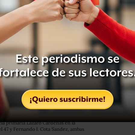
 de un cerro; al menos seis personas
 por lo que su Consejo Municipal de
ues para aquellas personas que
a extremar precauciones por
ela primaria Lázaro Cárdenas en la
el 47 y Fernando I. Cota Sandez, ambas