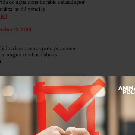
rida de agua considerable causada por
aliza las diligencias
vil
tober 13, 2019
ido a las intensas precipitaciones,
n albergues en Los Cabos y
n.