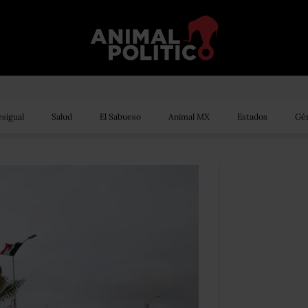
sigual
Salud
El Sabueso
Animal MX
Estados
Gén