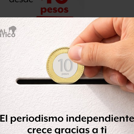
del Estado,
respondió que eso es más
 todo de nuestros adversarios”.
on nada y van a estar siempre
erca de que fue la mejor decisión”,
de impunidad a la delincuencia?
,