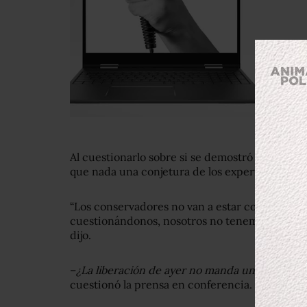
Al cuestionarlo sobre si se demostró
debilidad 
que nada una conjetura de los expertos, “sobre
“Los conservadores no van a estar contentos c
cuestionándonos, nosotros no tenemos duda ac
dijo.
–
¿La liberación de ayer no manda un mensaje 
cuestionó la prensa en conferencia.