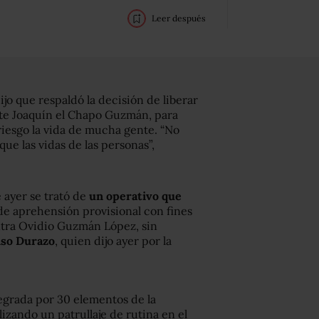
Leer después
o que respaldó la decisión de liberar
nte Joaquín el Chapo Guzmán, para
riesgo la vida de mucha gente. “No
ue las vidas de las personas”,
 ayer se trató de
un operativo
que
de aprehensión provisional con fines
ntra Ovidio Guzmán López, sin
onso Durazo
, quien dijo ayer por la
ntegrada por 30 elementos de la
zando un patrullaje de rutina en el