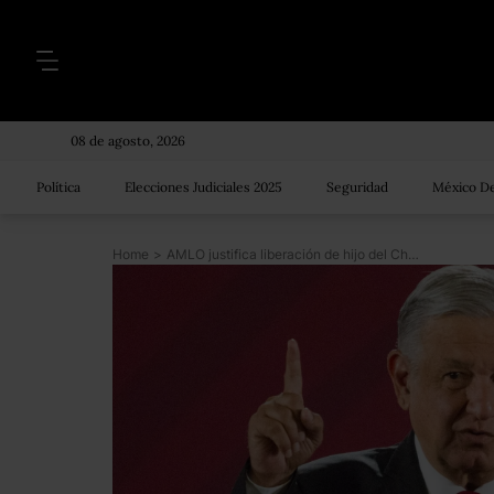
08 de agosto, 2026
Política
Elecciones Judiciales 2025
Seguridad
México De
Home
>
AMLO justifica liberación de hijo del Chapo: estaba en riesgo la vida de muchos ciudadanos