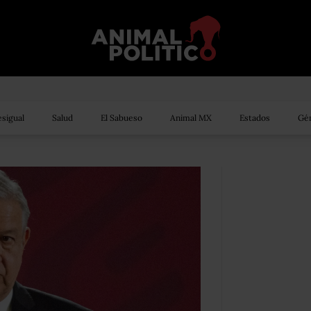
sigual
Salud
El Sabueso
Animal MX
Estados
Gén