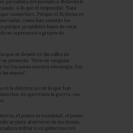
o un periodista del periódico
Reforma
le
casado. A lo que él respondió:
“
Está
que vamos bien. Porque el
Reforma
es
nservador, como han existido los
o porque ya también basta de estar
do se representa a grupos de
ia que se desató en las calles de
e se presentó. “Pero de ninguna
 ha fracasado nuestra estrategia. Eso
n las manos”.
ta es la diferencia con lo que han
muertos, no queremos la guerra, eso
vo.
olencia, el poder es humildad, el poder
ndo se pone al servicio de los demás,
ctadura militar o un gobierno civil