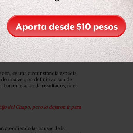
que tengan confianza. No hay
lincuencia y autoridades. Está bien
 y autoridades. Lo de ayer fue una
e se valoró que había que proteger la
que hay. Entonces se tomó esa
ción del hijo del Chapo) pueda
do.
lecen, es una circunstancia especial
de una vez, en definitiva, son de
, barrer, eso no da resultados, ni es
jo del Chapo, pero lo dejaron ir para
tán atendiendo las causas de la