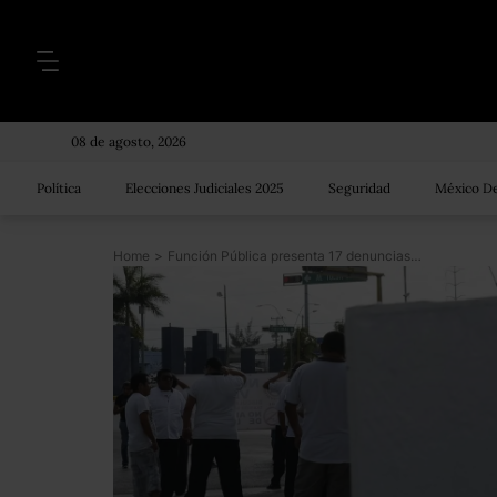
08 de agosto, 2026
Política
Elecciones Judiciales 2025
Seguridad
México De
Home
>
Función Pública presenta 17 denuncias por La Estafa Maestra y reabre el caso de la Casa Blanca