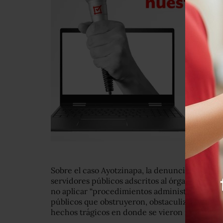
Sobre el caso Ayotzinapa, la denuncia presenta
servidores públicos adscritos al órgano intern
no aplicar “procedimientos administrativos dis
públicos que obstruyeron, obstaculizaron y dif
hechos trágicos en donde se vieron involucrad