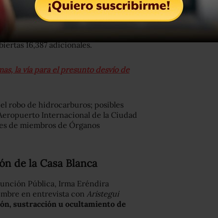
l número de denuncias presentadas
ues entre diciembre de 2018 y agosto
n total de 20,504 denuncias; se han
iertas 16,387 adicionales.
mas, la vía para el presunto desvío de
el robo de hidrocarburos; posibles
Aeropuerto Internacional de la Ciudad
eses de miembros de Órganos
ión de la Casa Blanca
 Función Pública, Irma Eréndira
iembre en entrevista con
Aristegui
ón, sustracción u ocultamiento de