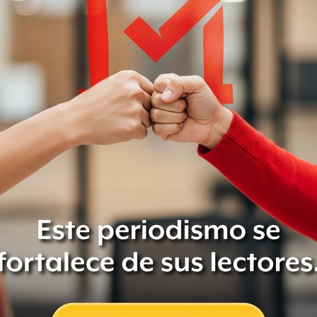
da fue por la omisión de los
o de control de la entonces PGR por
ciplinarios contra los servidores
icultaron el esclarecimiento de los
os 43 normalistas”, añade el informe.