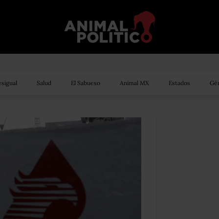
sigual
Salud
El Sabueso
Animal MX
Estados
Gén