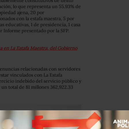
ablemente constitutivos de delito
ración, lo que representa un 55.93% de
opiedad ajena, 20 por
ionados con la estafa maestra, 5 por
s educativas, 1 de presidencia, 1 casa
er Informe presentado por la SFP.
 en La Estafa Maestra, del Gobierno
denuncias relacionadas con servidores
star vinculados con La Estafa
ercicio indebido del servicio público y
 un total de 81 millones 362,922.33