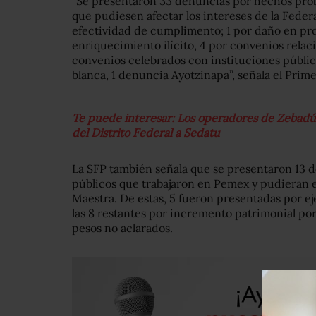
“Se presentaron 33 denuncias por hechos prob
que pudiesen afectar los intereses de la Fede
efectividad de cumplimento; 1 por daño en pr
enriquecimiento ilícito, 4 por convenios relac
convenios celebrados con instituciones pública
blanca, 1 denuncia Ayotzinapa”, señala el Prim
Te puede interesar: Los operadores de Zebadúa
del Distrito Federal a Sedatu
La SFP también señala que se presentaron 13 
públicos que trabajaron en Pemex y pudieran e
Maestra. De estas, 5 fueron presentadas por ej
las 8 restantes por incremento patrimonial por
pesos no aclarados.