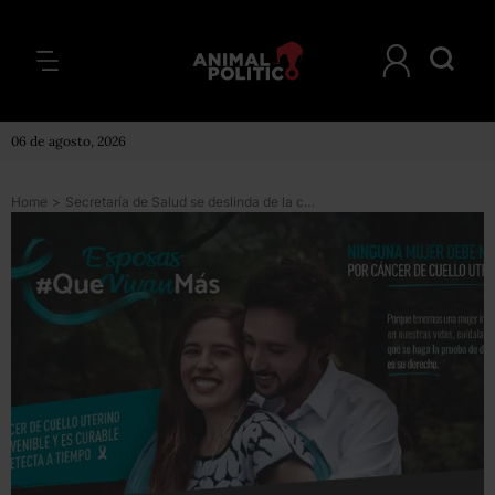
06 de agosto, 2026
Home
>
Secretaría de Salud se deslinda de la campaña #QueVivanMás; niega haberla autorizado