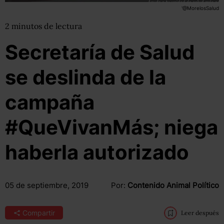
'@MorelosSalud
2
minutos
de lectura
Secretaría de Salud
se deslinda de la
campaña
#QueVivanMás; niega
haberla autorizado
05 de septiembre, 2019
Por:
Contenido Animal Político
Compartir
Leer después