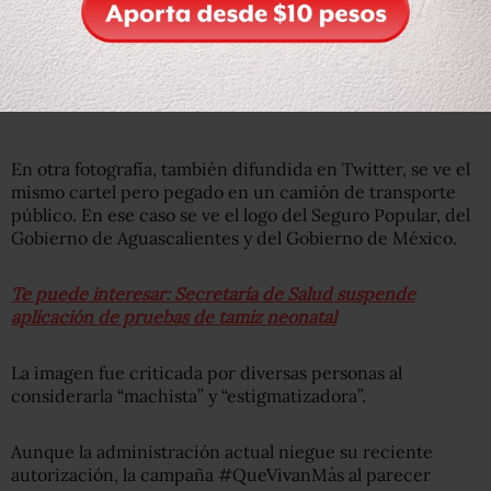
La imagen promocional se difundió desde el 30 de agosto
en cuentas oficiales de los Servicios de Salud estatales,
como el de Morelos. Sin embargo la publicación fue
eliminada este jueves.
En otra fotografía, también difundida en Twitter, se ve el
mismo cartel pero pegado en un camión de transporte
público. En ese caso se ve el logo
del Seguro Popular, del
Gobierno de Aguascalientes y del Gobierno de México.
Te puede interesar: Secretaría de Salud suspende
aplicación de pruebas de tamiz neonatal
La imagen fue criticada por diversas personas al
considerarla “machista” y “estigmatizadora”.
Aunque la administración actual niegue su reciente
autorización, la campaña #QueVivanMás al parecer