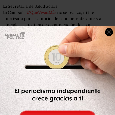
La Secretaría de Salud aclara:
La Campaña
#QueVivanMás
no se realizó, ni fue
autorizada por las autoridades competentes, ni está
alineada a la política de comunicación de esta
administración, ni a su compromiso con la perspectiva
de género. 1/2
— SALUD México (@SSalud_mx)
September 5, 2019
Esta aclaración
viene luego de que en redes sociales
circularan fotografías
con el cartel que promociona la
campaña.
En dicho cartel se ve a un hombre que abraza a quien
según el anuncio es su pareja con la frase: “Esposas
#QueVivanMás”. A un costado se alcanza apreciar la
leyenda: “ninguna mujer debe morir de cáncer de cuello
uterino”.