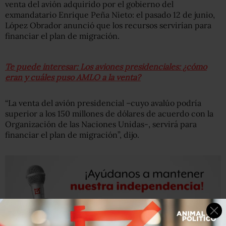
venta del avión adquirido por el gobierno del
exmandatario Enrique Peña Nieto: el pasado 12 de junio,
López Obrador anunció que los recursos servirían para
financiar el plan de migración.
Te puede interesar: Los aviones presidenciales: ¿cómo
eran y cuáles puso AMLO a la venta?
“La venta del avión presidencial –cuyo avalúo podría
superior a los 150 millones de dólares de acuerdo con la
Organización de las Naciones Unidas-, servirá para
financiar el plan de migración”, dijo.