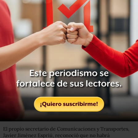
Los 150 millones de dólares considerados por el
presidente, como se reportó en El Sabueso,
ni siquiera
son suficientes para liquidar lo que se adeuda por haber
adquirido el avión
.
Con esa cantidad de dinero, el gobierno federal
alcanzaría a cubrir solo el 86% del costo del avión que
aún se debe pagar al Banco Nacional de Obras y Servicios
Públicos (Banobras), según se establece en el contrato de
arrendamiento firmado en 2012.
El propio secretario de Comunicaciones y Transportes,
Javier Jiménez Espriú, reconoció que no habrá