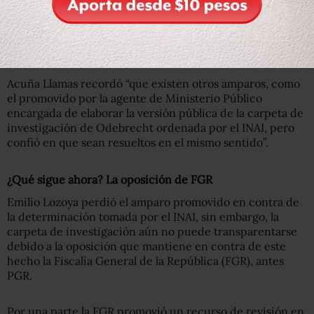
Comisionado Presidente del Instituto Nacional de
Transparencia, Acceso a la Información y Protección de
Datos Personales, Francisco Javier Acuña Llamas, de
acuerdo con un comunicado.
Acuña Llamas recordó “
que existen otros amparos, como
el promovido por la agente de Ministerio Público
encargada de elaborar la versión pública de la carpeta de
investigación de Odebrecht ordenada por el INAI, pero
confió en que sean resueltos en el mismo sentido”.
¿Qué sigue ahora? La oposición de FGR
Emilio Lozoya perdió el amparo promovido en contra de
la determinación tomada por el INAI, sin embargo, la
carpeta de investigación aún no puede transparentarse
debido a la oposición que mantiene en contra de este
hecho la Fiscalía General de la República (FGR), antes
PGR.
Por una parte la FGR promovió un recurso de revisión en