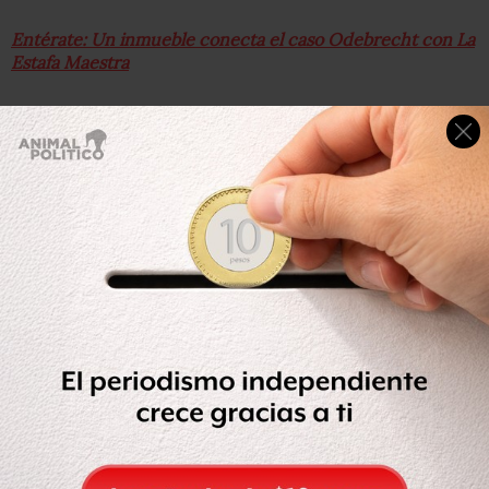
Entérate: Un inmueble conecta el caso Odebrecht con La
Estafa Maestra
“Se abre la posibilidad de realizar un doble escrutinio
ciudadano sobre la actuación de las autoridades para
fomentar el debate abierto sobre asuntos públicamente
relevantes: en un primer nivel, aunque de manera
tangencial, sobre la actuación del ex titular de una de las
empresas productivas del Estado más relevantes del país
dada la actividad estratégica que gestiona; y, en un
segundo nivel, de manera directa, sobre la actuación de
las autoridades encargadas de investigar cualquier
ilicitud cometida por aquél durante su cargo”, señala la
sentencia.
Esta sentencia
es un avance importante para
transparentar el actuar de las autoridades,
en un caso
que representa “la mancha más grande de corrupción de
la que se tiene noticia hasta nuestros días”, dijo el