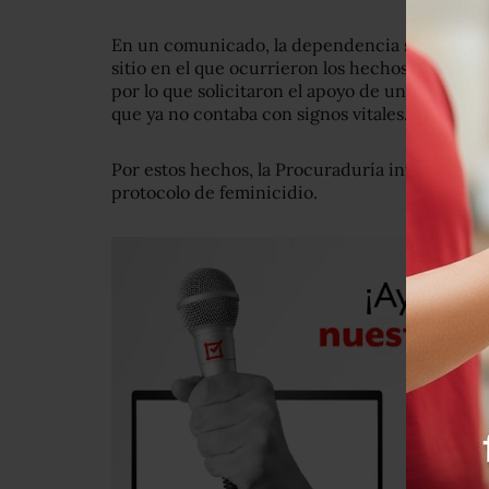
En un comunicado, la dependencia señaló que, 
sitio en el que ocurrieron los hechos encontrar
por lo que solicitaron el apoyo de una ambula
que ya no contaba con signos vitales.
Por estos hechos, la Procuraduría integró una 
protocolo de feminicidio.