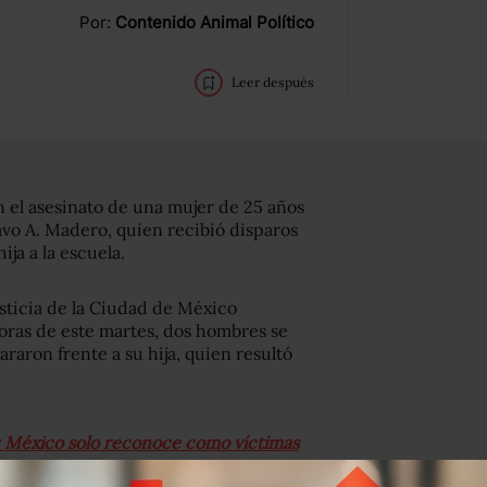
Por:
Contenido Animal Político
Leer después
 el asesinato de una mujer de 25 años
tavo A. Madero, quien recibió disparos
ja a la escuela.
sticia de la Ciudad de México
horas de este martes, dos hombres se
raron frente a su hija, quien resultó
: México solo reconoce como víctimas