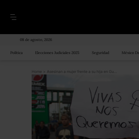
08 de agosto, 2026
Política
Elecciones Judiciales 2025
Seguridad
México De
Home
>
Asesinan a mujer frente a su hija en Gustavo A. Madero; PGJCDMX investiga el caso como feminicidio