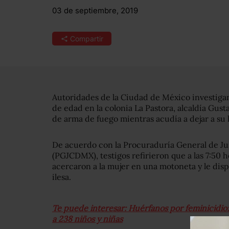
03 de septiembre, 2019
Compartir
Autoridades de la Ciudad de México investigan
de edad en la colonia La Pastora, alcaldía Gus
de arma de fuego mientras acudía a dejar a su hi
De acuerdo con la Procuraduría General de Ju
(PGJCDMX), testigos refirieron que a las 7:50 
acercaron a la mujer en una motoneta y le dispa
ilesa.
Te puede interesar: Huérfanos por feminicidio
a 238 niños y niñas