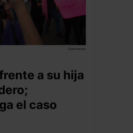
Cuartoscuro
rente a su hija
dero;
a el caso