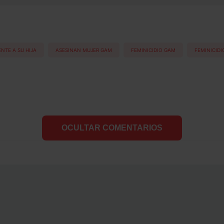
NTE A SU HIJA
ASESINAN MUJER GAM
FEMINICIDIO GAM
FEMINICID
OCULTAR COMENTARIOS