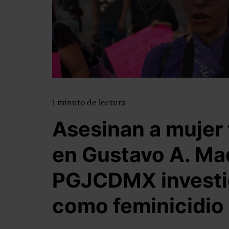
1
minuto
de lectura
Asesinan a mujer f
en Gustavo A. Ma
PGJCDMX investig
como feminicidio