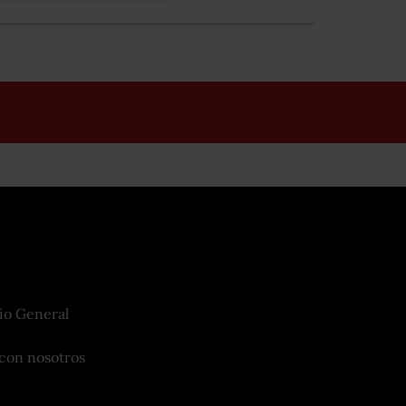
io General
con nosotros