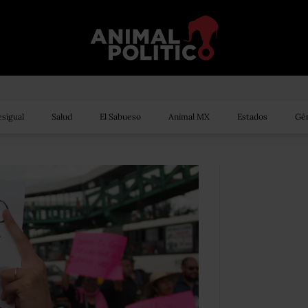
sigual
Salud
El Sabueso
Animal MX
Estados
Gén