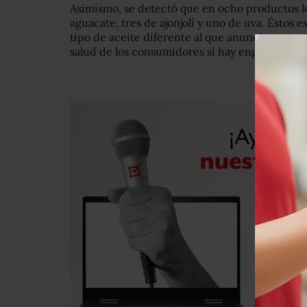
Asimismo, se detectó que en ocho productos lo
aguacate, tres de ajonjolí y uno de uva. Éstos
tipo de aceite diferente al que anuncian, y au
salud de los consumidores sí hay engaño, pues 