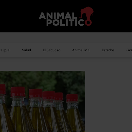
sigual
Salud
El Sabueso
Animal MX
Estados
Gén