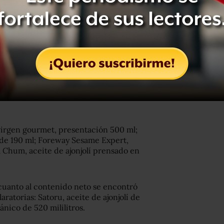
n San Lucas, Aceite de pepita de uva,
i corazón, aceite de aguacate
e, aceite de aguacate 100 por ciento
te de mi corazón, aceite de aguacate,
virgen gourmet, presentación 500 ml;
n de 190 ml; Foreway Sesame Expert,
m Chum, aceite de ajonjolí prensado en
uanto al contenido neto se encontró
atorias: Satoru, aceite de ajonjolí de
gánico de 520 mililitros.