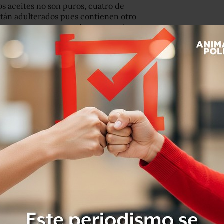
s aceites no son puros, cuatro de
 están adulterados pues contienen otro
nque no representan riesgos para la
el producto no es lo que oferta.