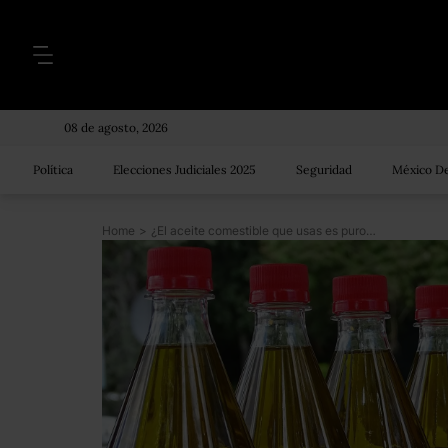
08 de agosto, 2026
Política
Elecciones Judiciales 2025
Seguridad
México De
Home
>
¿El aceite comestible que usas es puro? Profeco detecta productos engañosos