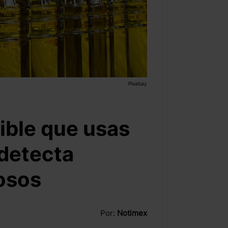
Pixabay
ible que usas
 detecta
osos
Por:
Notimex