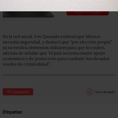
En la red social, Fox Quesada enfatizó que México
necesita seguridad, y destacó que “por elección propia”
ya no tendrá elementos militares para que lo cuiden,
además de señalar que “el país necesita mayor apoyo
económico y de protección para combatir los elevados
niveles de criminalidad”.
Compartir
Leer después
Etiquetas: