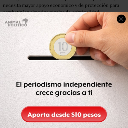
necesita mayor apoyo económico y de protección para
combatir los elevados niveles de criminalidad.
pic.twitter.com/6cwdIkqiFa
— Vicente Fox Quesada (@VicenteFoxQue)
August 8, 2019
En la misiva, dirigida al secretario de la Defensa Nacional,
Luis Cresencio Sandoval González, el expresidente Fox
pide al funcionario federal eliminar a partir del 1 de
agosto “la seguridad proporcionada”, y agradece haberla
recibido.