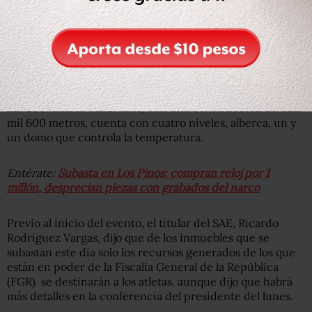
esperan recabar serán utilizados para financiar becas
mensuales y apoyos adicionales para los 544 deportistas
mexicanos que participan en los Juegos Panamericanos
de Lima.
La propiedad de Zhenli Ye Gon tiene una extensión de
mil 200 metros cuadrados, con una construcción de casi
mil 600 metros, cuenta con cuatro niveles, alberca, un y
un domo que controla la temperatura.
Entérate:
Subasta en Los Pinos: compran reloj por 1
millón, desprecian piezas con grabados del narco
Previo al inicio del evento, el titular del SAE, Ricardo
Rodríguez Vargas, dijo que de los inmuebles que se
subastan este día solo los recursos generados de los que
están en poder de la Fiscalía General de la República
(FGR) se destinarán a los atletas, aunque dijo que habrá
más detalles en la conferencia del presidente del lunes.