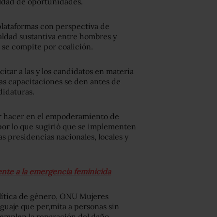
aldad de oportunidades.
 plataformas con perspectiva de
ualdad sustantiva entre hombres y
se compite por coalición.
itar a las y los candidatos en materia
as capacitaciones se den antes de
didaturas.
or hacer en el empoderamiento de
por lo que sugirió que se implementen
s presidencias nacionales, locales y
ente a la emergencia feminicida
olítica de género, ONU Mujeres
uaje que per,mita a personas sin
emplen la reparación del daño.