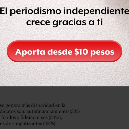
omplejo por la ocupación de las y los
 norma que prevea la integración
dos políticos. Los institutos que no
ial.
tocolos para prevenir, atender y
, mismo que fue cumplido por todos los
ción equitativa de recursos para
ue cumplido por Morena, el PAN y el
e genera más disparidad en la
ndidatos son: autofinanciamiento (33%
 fondos y fideicomisos (34%),
es de simpatizantes (42%).