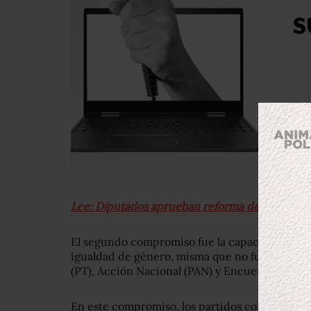
Lee: Diputados aprueban reforma de paridad de
El segundo compromiso fue la capacitación de
igualdad de género, misma que no fue cumplido
(PT), Acción Nacional (PAN) y Encuentro Social
En este compromiso, los partidos coincidieron 