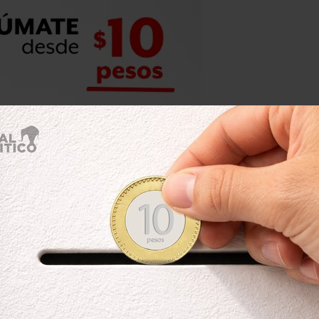
 género; pasa a los Congresos locales
 candidatas y candidatos en temas de
 por Morena, el Partido del Trabajo
 (PES).
en señalar que obligar la