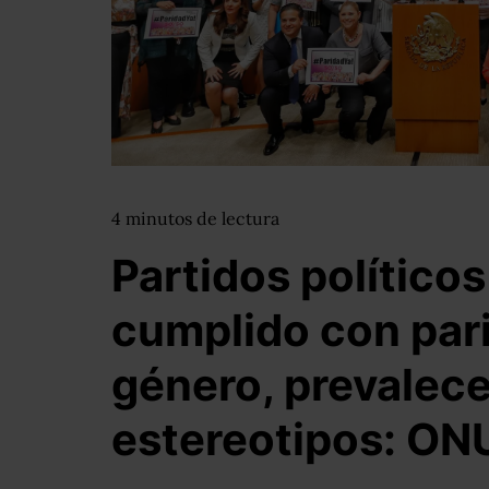
4
minutos
de lectura
Partidos político
cumplido con par
género, prevalece
estereotipos: ON