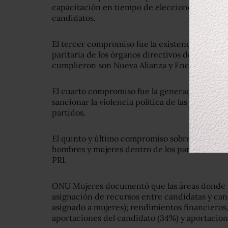
capacitación en tiempo de elecciones resulta c
candidatos.
El tercer compromiso fue la existencia de una
paritaria de los órganos directivos de los parti
cumplieron son Nueva Alianza y Encuentro Soc
El cuarto compromiso fue la generación de pro
sancionar la violencia política de las mujeres
partidos.
El quinto y último compromiso sobre la asigna
hombres y mujeres dentro de los partidos no f
PRI.
ONU Mujeres documentó que las áreas donde s
asignación de recursos entre candidatas y ca
asignado a mujeres); rendimientos financieros,
aportaciones del candidato (34%) y aportacion