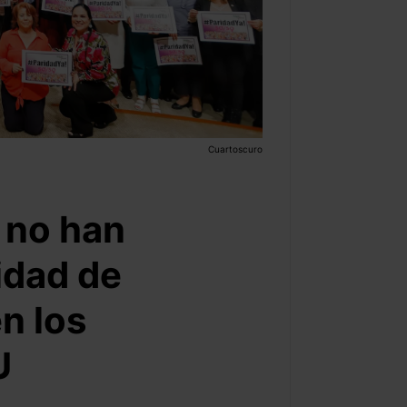
Cuartoscuro
s no han
idad de
n los
U