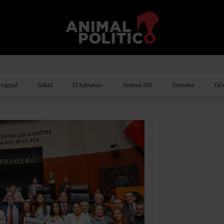
sigual
Salud
El Sabueso
Animal MX
Estados
Gén