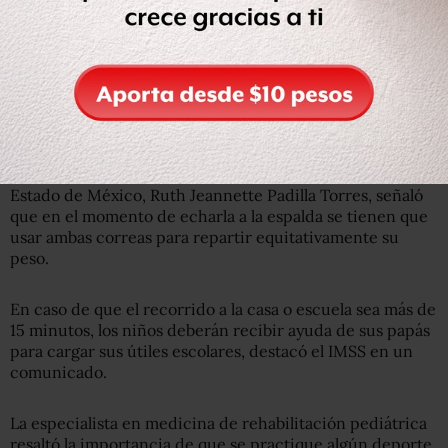
días de asueto para el ciclo 2019-2020
Debe tener correas anchas y acolchonadas; de
preferencia con cincho a la cintura y que quede cinco
centímetros por encima de la cintura de los menores.
La jefa del Servicio de Medicina Física y Rehabilitación
del Hospital General de Zona número 197 en Texcoco,
Estado de México, Ruth Jeannette Padilla Torres, señaló
que en el momento de echarla a la espalda se tienen que
usar ambas correas para repartir equitativamente su
peso.
En caso de que el recorrido a la casa o escuela sea más de
15 minutos, los niños deberán recibir ayuda de sus papás
para cargar sus útiles escolares, destacó el IMSS en un
comunicado.
La especialista en medicina de rehabilitación pediátrica
resaltó la importancia de que se practique algún deporte