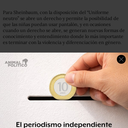
Para Sheinbaum, con la disposición del “Uniforme
neutro” se abre un derecho y permite la posibilidad de
que las niñas puedan usar pantalón, y en ocasiones
cuando un derecho se abre, se generan nuevas formas de
conocimiento y entendimiento donde lo más importante
es terminar con la violencia y diferenciación en género.
¿Y en el regreso a clases cuánto debe
pesar una mochila?
Las mochilas escolares de las niñas y los niños deben ser
ligeras, no pueden pesar más del 15% de lo que pesan los
menores, pues esto podría provocar afectaciones a la
columna vertebral, alertó el Instituto Mexicano del
Seguro Social (IMSS), quien hace algunas
recomendaciones sobre este articulo.
Lee: Este es el nuevo calendario escolar de la SEP y los