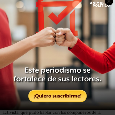
En una ocasión llegó un médico y al parecer sin realizar
análisis previos ni una entrevista, le
inyectó una sustancia en el brazo sin explicarle su
contenido. Los testimonios refieren de forma
unánime que los guardias ‘lo dejaron agonizar hasta morir
durante toda la noche, por los gritos que
escuchamos durante casi toda la noche'”, refirieron las
organizaciones, además de exigir el “desmantelamiento”
de los centros de detención migratoria en México, y que
se adopten políticas públicas que no repriman a los
migrantes.
“Fue una agonía de muchas horas”
Enrique Vidal Olascoaga, coordinador de procesos en el
Centro de Derechos Humanos Fray Matías, visitó la
estación migratoria después del fallecimiento. Su
organización es una de las que firma el comunicado. El
activista, que pudo hablar con los compañeros de la