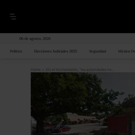
06 de agosto, 2026
Política
Elecciones Judiciales 2025
Seguridad
México De
Home
>
Sin el linchamiento, “las autoridades no hubieran venido a Tepexco”