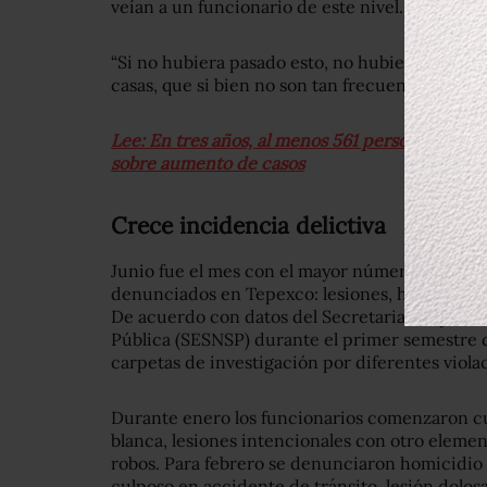
veían a un funcionario de este nivel.
“Si no hubiera pasado esto, no hubiera venido”,
casas, que si bien no son tan frecuentes, sí los 
Lee: En tres años, al menos 561 personas fuer
sobre aumento de casos
Crece incidencia delictiva
Junio fue el mes con el mayor número de carpe
denunciados en Tepexco: lesiones, homicidios, 
De acuerdo con datos del Secretariado Ejecut
Pública (SESNSP) durante el primer semestre d
carpetas de investigación por diferentes violaci
Durante enero los funcionarios comenzaron cu
blanca, lesiones intencionales con otro element
robos. Para febrero se denunciaron homicidio
culposo en accidente de tránsito, lesión dolos