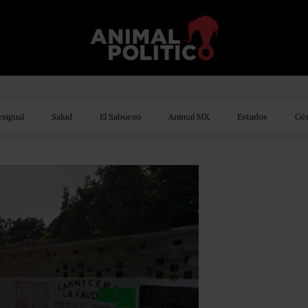
sigual
Salud
El Sabueso
Animal MX
Estados
Gén