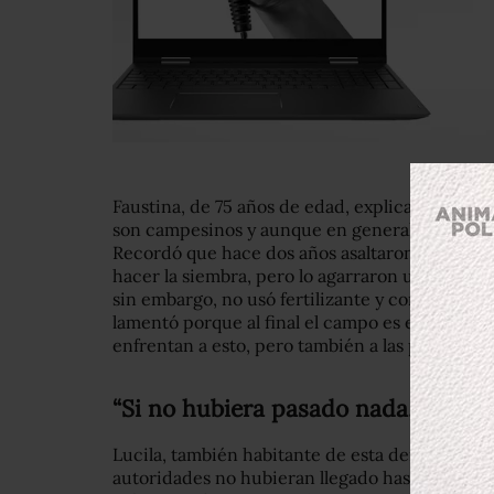
Faustina, de 75 años de edad, explica que la 
son campesinos y aunque en general no tienen
Recordó que hace dos años asaltaron a uno de s
hacer la siembra, pero lo agarraron unos ladron
sin embargo, no usó fertilizante y con ello la
lamentó porque al final el campo es el sustento
enfrentan a esto, pero también a las plagas y n
“Si no hubiera pasado nada, no hub
Lucila, también habitante de esta demarcación,
autoridades no hubieran llegado hasta el mun