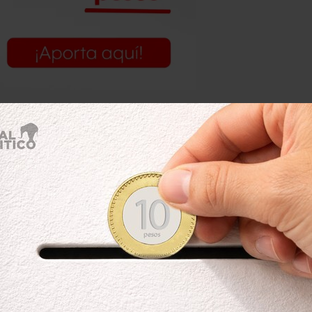
mayoría de los ciudadanos de Tepexco
 recursos, padecen la delincuencia.
us familiares. Traía dinero para
es y se lo quitaron. Logró cosechar,
 producción fue menor, situación que
 de las familias. Normalmente, dijo, se
o tiene respaldo de las autoridades.
ieran venido”
 opinó que sin el linchamiento las
icipio. Desde hace muchos años no