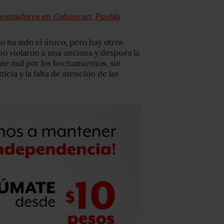
cuestradores en Cohuecan, Puebla
o ha sido el único, pero hay otros
po violaron a una anciana y después la
te mal por los linchamientos, sin
icia y la falta de atención de las