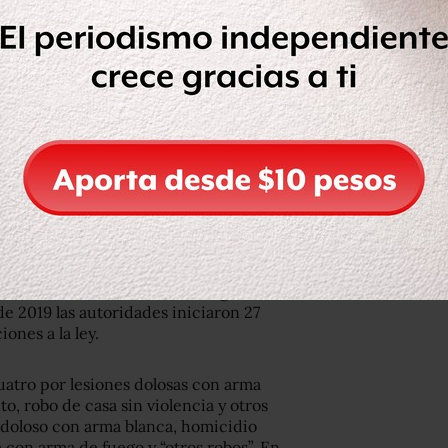
 la gente enfrenta los robos en las
afectan, enfatizó.
on linchadas en México; CNDH advierte
tas de investigación por delitos
amenazas, robo y violencia familiar.
ivo del Sistema Nacional de Seguridad
e 2019 las autoridades iniciaron 27
ones a la ley.
atro por lesiones dolosas con arma
o, robo de casa sin violencia y otros
 doloso con arma blanca, homicidio
a con arma de fuego y “otros robos”. En