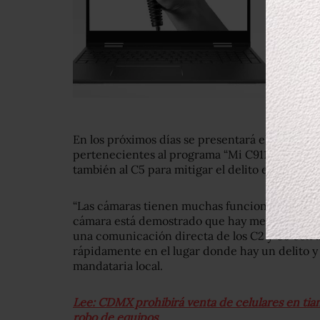
En los próximos días se presentará el nuevo m
pertenecientes al programa “Mi C911e” de esto
también al C5 para mitigar el delito en la ciuda
“Las cámaras tienen muchas funciones, una es
cámara está demostrado que hay menos delitos,
una comunicación directa de los C2 y C5 con l
rápidamente en el lugar donde hay un delito y 
mandataria local.
Lee: CDMX prohibirá venta de celulares en tia
robo de equipos