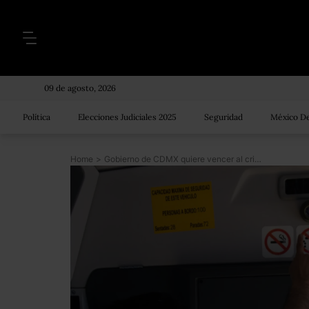
09 de agosto, 2026
Política
Elecciones Judiciales 2025
Seguridad
México De
Home
>
Gobierno de CDMX quiere vencer al crimen con 58 mil cámaras en puntos inseguros y el transporte público