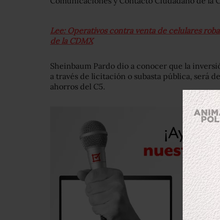
Comunicaciones y Contacto Ciudadano de la C
Lee: Operativos contra venta de celulares robad
de la CDMX
Sheinbaum Pardo dio a conocer que la inversión
a través de licitación o subasta pública, será 
ahorros del C5.