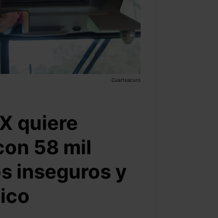
Cuartoscuro
X quiere
con 58 mil
s inseguros y
lico