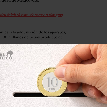
iudad de México (C5).
os iniciará este viernes en tianguis
 para la adquisición de los aparatos,
de 100 millones de pesos producto de