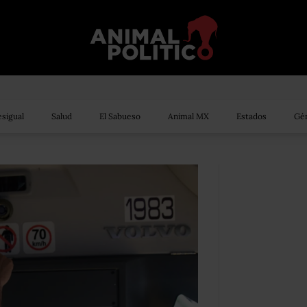
sigual
Salud
El Sabueso
Animal MX
Estados
Gén