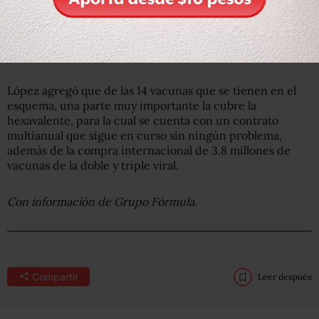
López agregó que de las 14 vacunas que se tienen en el
esquema, una parte muy importante la cubre la
hexavalente, para la cual se cuenta con un contrato
multianual que sigue en curso sin ningún problema,
además de la compra internacional de 3.8 millones de
vacunas de la doble y triple viral.
Con información de Grupo Fórmula.
Compartir
Leer después