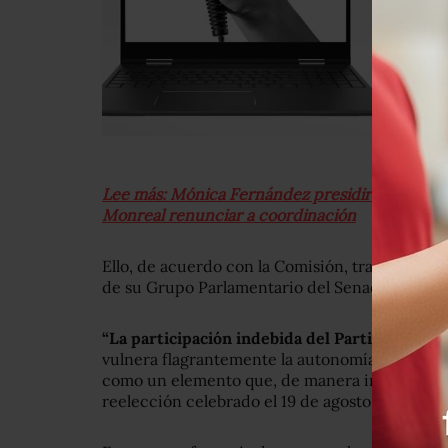
Lee más: Mónica Fernández presidirá el Senado
Monreal renunciar a coordinación
Ello, de acuerdo con la Comisión, transgredió 
de su Grupo Parlamentario del Senado.
“La participación indebida del Partido Encue
vulnera flagrantemente la autonomía de nuestr
como un elemento que, de manera indudable, v
reelección celebrado el 19 de agosto de 2019″, 