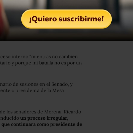
í Batres consideró que la resolución
s vinculatoria para la bancada de
io no fue del Senado, sino del grupo
tatutaria del partido, con diversas
roceso interno “mientras no cambien
tario y porque mi batalla no es por un
nario de sesiones en el Senado, y
ente o presidenta de la Mesa
 de los senadores de Morena, Ricardo
conducido
un proceso irregular,
ir que continuara como presidente de