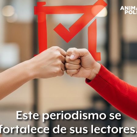
; Batres acusa fraude y pide a
la autonomía de Morena y el estatuto
ntro Social
en asuntos internos
o instituto político y debe tenerse
ició el proceso de elección o
se lee en la resolución.