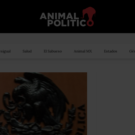
sigual
Salud
El Sabueso
Animal MX
Estados
Gén